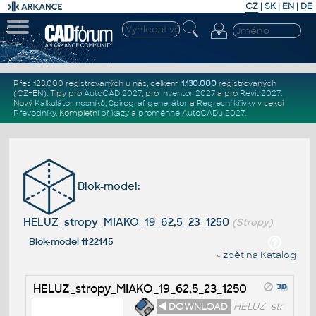
CZ
|
SK
|
EN
|
DE
Přes 123.000 registrovaných u nás, celkem
1.130.000
registrovaných
(CZ+EN)
. Tipy pro
AutoCAD 2027
, pro
Inventor 2027
a pro
Revit 2027
.
Nový
Kalkulátor nosníků
,
Spirograf generátor
a
Regresní křivky
v sekci
Převodníky
.
Kompletní
příkazy
a
proměnné AutoCADu 2027
.
Blok-model:
HELUZ_stropy_MIAKO_19_62,5_23_1250
(Stropy)
Blok-model #22145
« zpět na Katalog
HELUZ_stropy_MIAKO_19_62,5_23_1250
◄ DOWNLOAD
HELUZ_str