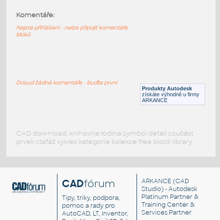
Komentáře:
HELUZ_stropy_MIAKO_23_62.5_29_1250
:
HELUZ stropy MIAKO 23 62.5 29 1250
Nejste přihlášeni - nelze připojit komentáře
bloků
RVT
Stropy
HELUZ_stropy_MIAKO_23_62.5_27_1250
:
HELUZ stropy MIAKO 23 62.5 27 1250
Dosud žádné komentáře - buďte první
Produkty Autodesk
RVT
Stropy
získáte výhodně u firmy
ARKANCE
CAD download: knihovna rodina symbol detail součást
prvek stafáž výkres kategorie kolekce free block library
CAD
fórum
ARKANCE
(CAD
Studio) - Autodesk
Platinum Partner &
Tipy, triky, podpora,
Training Center &
pomoc a rady pro
Services Partner
AutoCAD, LT, Inventor,