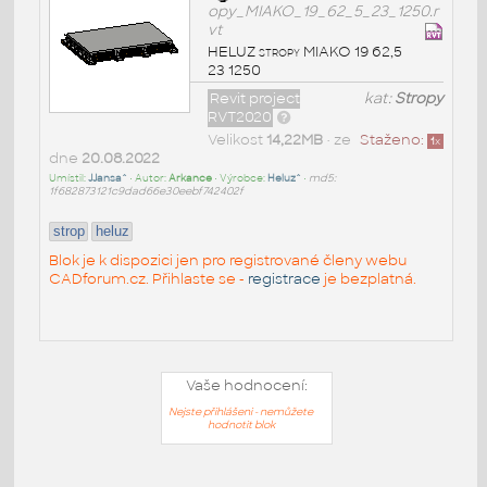
opy_MIAKO_19_62_5_23_1250.r
vt
HELUZ stropy MIAKO 19 62,5
23 1250
Revit project
kat:
Stropy
RVT2020
Velikost
14,22MB
• ze
Staženo:
1
x
dne
20.08.2022
Umístil:
JJansa^
• Autor:
Arkance
• Výrobce:
Heluz^
•
md5:
1f682873121c9dad66e30eebf742402f
strop
heluz
Blok je k dispozici jen pro registrované členy webu
CADforum.cz. Přihlaste se -
registrace
je bezplatná.
Vaše hodnocení:
Nejste přihlášeni - nemůžete
hodnotit blok