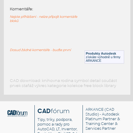
Komentáře:
HELUZ_stropy_MIAKO_23_62.5_29_5250
:
HELUZ stropy MIAKO 23 62.5 29 5250
Nejste přihlášeni - nelze připojit komentáře
bloků
RVT
Stropy
HELUZ_stropy_MIAKO_23_62.5_27_5250
:
HELUZ stropy MIAKO 23 62.5 27 5250
Dosud žádné komentáře - buďte první
Produkty Autodesk
RVT
Stropy
získáte výhodně u firmy
ARKANCE
CAD download: knihovna rodina symbol detail součást
prvek stafáž výkres kategorie kolekce free block library
CAD
fórum
ARKANCE
(CAD
Studio) - Autodesk
Platinum Partner &
Tipy, triky, podpora,
Training Center &
pomoc a rady pro
Services Partner
AutoCAD, LT, Inventor,