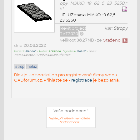
opy_MIAKO_19_62_5_23_5250.r
vt
HELUZ stropy MIAKO 19 62,5
23 5250
Revit project
kat:
Stropy
RVT2020
Velikost
38,27MB
• ze
Staženo:
3
x
dne
20.08.2022
Umístil:
JJansa^
• Autor:
Arkance
• Výrobce:
Heluz^
•
md5:
79955445d6727718f7e4484a58f4814c
strop
heluz
Blok je k dispozici jen pro registrované členy webu
CADforum.cz. Přihlaste se -
registrace
je bezplatná.
Vaše hodnocení:
Nejste přihlášeni - nemůžete
hodnotit blok