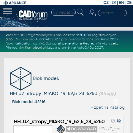
CZ
|
SK
|
EN
|
DE
Přes 123.000 registrovaných u nás, celkem
1.130.000
registrovaných
(CZ+EN)
. Tipy pro
AutoCAD 2027
, pro
Inventor 2027
a pro
Revit 2027
.
Nový
Kalkulátor nosníků
,
Spirograf generátor
a
Regresní křivky
v sekci
Převodníky
.
Kompletní
příkazy
a
proměnné AutoCADu 2027
.
Blok-model:
HELUZ_stropy_MIAKO_19_62,5_23_5250
(Stropy)
Blok-model #22161
« zpět na Katalog
HELUZ_stropy_MIAKO_19_62,5_23_5250
◄ DOWNLOAD
HELUZ_str