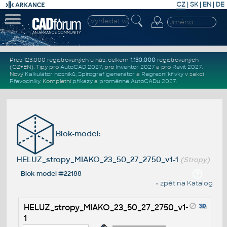
CZ
|
SK
|
EN
|
DE
Přes 123.000 registrovaných u nás, celkem
1.130.000
registrovaných
(CZ+EN)
. Tipy pro
AutoCAD 2027
, pro
Inventor 2027
a pro
Revit 2027
.
Nový
Kalkulátor nosníků
,
Spirograf generátor
a
Regresní křivky
v sekci
Převodníky
.
Kompletní
příkazy
a
proměnné AutoCADu 2027
.
Blok-model:
HELUZ_stropy_MIAKO_23_50_27_2750_v1-1
(Stropy)
Blok-model #22188
« zpět na Katalog
HELUZ_stropy_MIAKO_23_50_27_2750_v1-
1