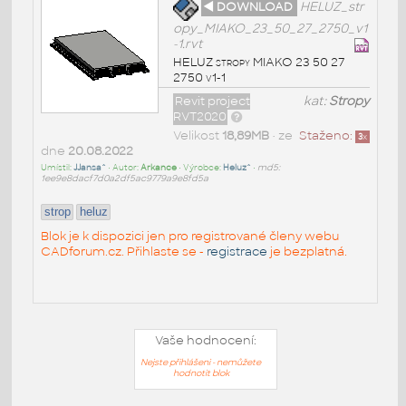
◄ DOWNLOAD
HELUZ_str
opy_MIAKO_23_50_27_2750_v1
-1.rvt
HELUZ stropy MIAKO 23 50 27
2750 v1-1
Revit project
kat:
Stropy
RVT2020
Velikost
18,89MB
• ze
Staženo:
3
x
dne
20.08.2022
Umístil:
JJansa^
• Autor:
Arkance
• Výrobce:
Heluz^
•
md5:
1ee9e8dacf7d0a2df5ac9779a9e8fd5a
strop
heluz
Blok je k dispozici jen pro registrované členy webu
CADforum.cz. Přihlaste se -
registrace
je bezplatná.
Vaše hodnocení:
Nejste přihlášeni - nemůžete
hodnotit blok