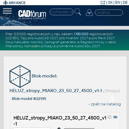
CZ
|
SK
|
EN
|
DE
Přes 123.000 registrovaných u nás, celkem
1.130.000
registrovaných
(CZ+EN)
. Tipy pro
AutoCAD 2027
, pro
Inventor 2027
a pro
Revit 2027
.
Nový
Kalkulátor nosníků
,
Spirograf generátor
a
Regresní křivky
v sekci
Převodníky
.
Kompletní
příkazy
a
proměnné AutoCADu 2027
.
Blok-model:
HELUZ_stropy_MIAKO_23_50_27_4500_v1-1
(Stropy)
Blok-model #22195
« zpět na Katalog
HELUZ_stropy_MIAKO_23_50_27_4500_v1
-1