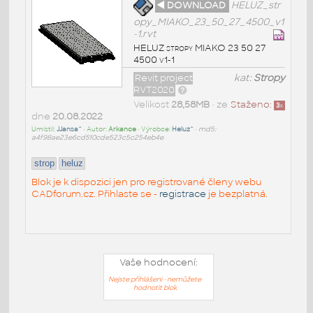
◄ DOWNLOAD
HELUZ_str
opy_MIAKO_23_50_27_4500_v1
-1.rvt
HELUZ stropy MIAKO 23 50 27
4500 v1-1
Revit project
kat:
Stropy
RVT2020
Velikost
28,58MB
• ze
Staženo:
3
x
dne
20.08.2022
Umístil:
JJansa^
• Autor:
Arkance
• Výrobce:
Heluz^
•
md5:
a4f98ae23e6cd510cde523c5c254eb4e
strop
heluz
Blok je k dispozici jen pro registrované členy webu
CADforum.cz. Přihlaste se -
registrace
je bezplatná.
Vaše hodnocení:
Nejste přihlášeni - nemůžete
hodnotit blok