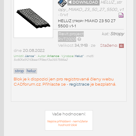
◄ DOWNLOAD
HELUZ_str
opy_MIAKO_23_50_27_5500_v1
-1.rvt
HELUZ stropy MIAKO 23 50 27
5500 v1-1
Revit project
kat:
Stropy
RVT2020
Velikost
34,1MB
• ze
Staženo:
4
x
dne
20.08.2022
Umístil:
JJansa^
• Autor:
Arkance
• Výrobce:
Heluz^
•
md5:
5c80fa5f210baa17f9ecf3a3937566a2
strop
heluz
Blok je k dispozici jen pro registrované členy webu
CADforum.cz. Přihlaste se -
registrace
je bezplatná.
Vaše hodnocení:
Nejste přihlášeni - nemůžete
hodnotit blok