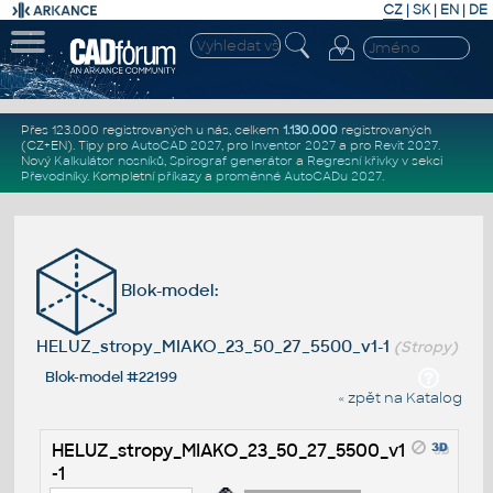
CZ
|
SK
|
EN
|
DE
Přes 123.000 registrovaných u nás, celkem
1.130.000
registrovaných
(CZ+EN)
. Tipy pro
AutoCAD 2027
, pro
Inventor 2027
a pro
Revit 2027
.
Nový
Kalkulátor nosníků
,
Spirograf generátor
a
Regresní křivky
v sekci
Převodníky
.
Kompletní
příkazy
a
proměnné AutoCADu 2027
.
Blok-model:
HELUZ_stropy_MIAKO_23_50_27_5500_v1-1
(Stropy)
Blok-model #22199
« zpět na Katalog
HELUZ_stropy_MIAKO_23_50_27_5500_v1
-1