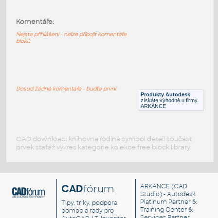
HELUZ_stropy_MIAKO_23_62.5_29_3750
:
Komentáře:
HELUZ stropy MIAKO 23 62.5 29 3750
Nejste přihlášeni - nelze připojit komentáře
RVT
Stropy
bloků
HELUZ_stropy_MIAKO_23_50_27_3750_v1-
1
:
Dosud žádné komentáře - buďte první
HELUZ stropy MIAKO 23 50 27 3750 v1-1
Produkty Autodesk
získáte výhodně u firmy
RVT
Stropy
ARKANCE
CAD download: knihovna rodina symbol detail součást
prvek stafáž výkres kategorie kolekce free block library
CAD
fórum
ARKANCE
(CAD
Studio) - Autodesk
Platinum Partner &
Tipy, triky, podpora,
Training Center &
pomoc a rady pro
Services Partner