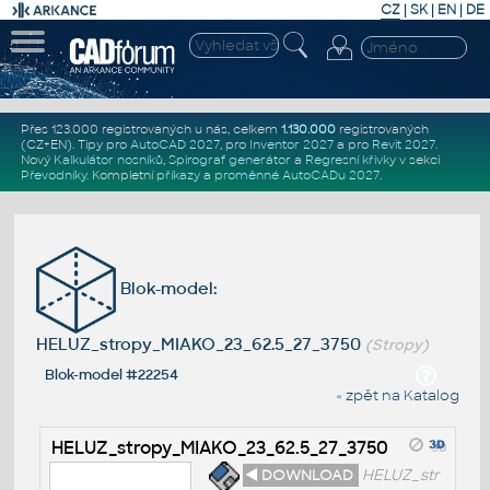
CZ
|
SK
|
EN
|
DE
Přes 123.000 registrovaných u nás, celkem
1.130.000
registrovaných
(CZ+EN)
. Tipy pro
AutoCAD 2027
, pro
Inventor 2027
a pro
Revit 2027
.
Nový
Kalkulátor nosníků
,
Spirograf generátor
a
Regresní křivky
v sekci
Převodníky
.
Kompletní
příkazy
a
proměnné AutoCADu 2027
.
Blok-model:
HELUZ_stropy_MIAKO_23_62.5_27_3750
(Stropy)
Blok-model #22254
« zpět na Katalog
HELUZ_stropy_MIAKO_23_62.5_27_3750
◄ DOWNLOAD
HELUZ_str