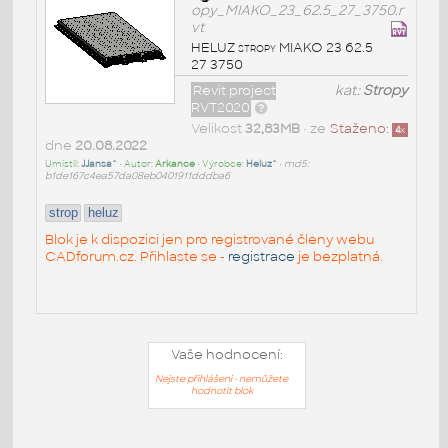
opy_MIAKO_23_62.5_27_3750.r
vt
HELUZ stropy MIAKO 23 62.5
27 3750
Revit project
kat:
Stropy
RVT2020
Velikost
32,83MB
• ze
Staženo:
4
x
dne
20.08.2022
Umístil:
JJansa^
• Autor:
Arkance
• Výrobce:
Heluz^
•
md5:
b1de167c4ea57da08eb0401911dddba6
strop
heluz
Blok je k dispozici jen pro registrované členy webu
CADforum.cz. Přihlaste se -
registrace
je bezplatná.
Vaše hodnocení:
Nejste přihlášeni - nemůžete
hodnotit blok