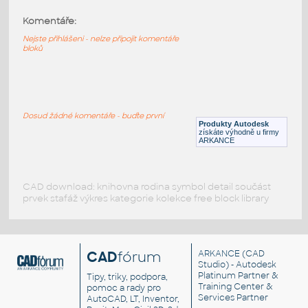
Komentáře:
HELUZ_stropy_MIAKO_23_62.5_27_5000
:
HELUZ stropy MIAKO 23 62.5 27 5000
Nejste přihlášeni - nelze připojit komentáře
bloků
RVT
Stropy
HELUZ_stropy_MIAKO_23_50_29_1250
:
HELUZ stropy MIAKO 23 50 29 1250
Dosud žádné komentáře - buďte první
Produkty Autodesk
RVT
Stropy
získáte výhodně u firmy
ARKANCE
CAD download: knihovna rodina symbol detail součást
prvek stafáž výkres kategorie kolekce free block library
CAD
fórum
ARKANCE
(CAD
Studio) - Autodesk
Platinum Partner &
Tipy, triky, podpora,
Training Center &
pomoc a rady pro
Services Partner
AutoCAD, LT, Inventor,