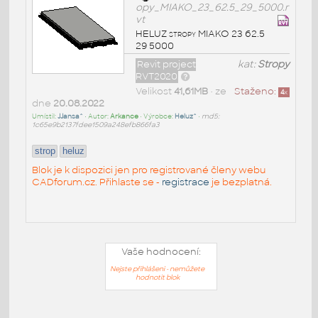
opy_MIAKO_23_62.5_29_5000.r
vt
HELUZ stropy MIAKO 23 62.5
29 5000
Revit project
kat:
Stropy
RVT2020
Velikost
41,61MB
• ze
Staženo:
4
x
dne
20.08.2022
Umístil:
JJansa^
• Autor:
Arkance
• Výrobce:
Heluz^
•
md5:
1c65e9b2137fdee1509a248efb866fa3
strop
heluz
Blok je k dispozici jen pro registrované členy webu
CADforum.cz. Přihlaste se -
registrace
je bezplatná.
Vaše hodnocení:
Nejste přihlášeni - nemůžete
hodnotit blok