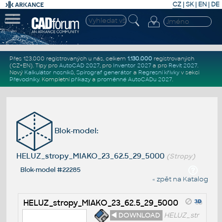
CZ
|
SK
|
EN
|
DE
Přes 123.000 registrovaných u nás, celkem
1.130.000
registrovaných
(CZ+EN)
. Tipy pro
AutoCAD 2027
, pro
Inventor 2027
a pro
Revit 2027
.
Nový
Kalkulátor nosníků
,
Spirograf generátor
a
Regresní křivky
v sekci
Převodníky
.
Kompletní
příkazy
a
proměnné AutoCADu 2027
.
Blok-model:
HELUZ_stropy_MIAKO_23_62.5_29_5000
(Stropy)
Blok-model #22285
« zpět na Katalog
HELUZ_stropy_MIAKO_23_62.5_29_5000
◄ DOWNLOAD
HELUZ_str