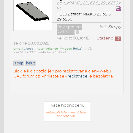
opy_MIAKO_23_62.5_29_6250.r
vt
HELUZ stropy MIAKO 23 62.5
29 6250
Revit project
kat:
Stropy
RVT2020
Velikost
50,38MB
•
Staženo:
12
x
ze dne
20.08.2022
Umístil:
JJansa^
• Autor:
Arkance
• Výrobce:
Heluz^
•
md5:
e9639c16c300185df4fb0a3e737f1bcf
strop
heluz
Blok je k dispozici jen pro registrované členy webu
CADforum.cz. Přihlaste se -
registrace
je bezplatná.
Vaše hodnocení:
Nejste přihlášeni - nemůžete
hodnotit blok