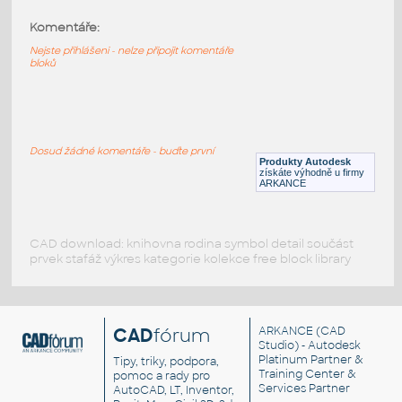
Komentáře:
HELUZ_stropy_MIAKO_23_50_29_1500
:
HELUZ stropy MIAKO 23 50 29 1500
Nejste přihlášeni - nelze připojit komentáře
bloků
RVT
Stropy
HELUZ_stropy_MIAKO_23_50_29_1250
:
HELUZ stropy MIAKO 23 50 29 1250
Dosud žádné komentáře - buďte první
Produkty Autodesk
RVT
Stropy
získáte výhodně u firmy
ARKANCE
CAD download: knihovna rodina symbol detail součást
prvek stafáž výkres kategorie kolekce free block library
CAD
fórum
ARKANCE
(CAD
Studio) - Autodesk
Platinum Partner &
Tipy, triky, podpora,
Training Center &
pomoc a rady pro
Services Partner
AutoCAD, LT, Inventor,