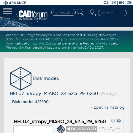
CZ
|
SK
|
EN
|
DE
Přes 123.000 registrovaných u nás, celkem
1.130.000
registrovaných
(CZ+EN)
. Tipy pro
AutoCAD 2027
, pro
Inventor 2027
a pro
Revit 2027
.
Nový
Kalkulátor nosníků
,
Spirograf generátor
a
Regresní křivky
v sekci
Převodníky
.
Kompletní
příkazy
a
proměnné AutoCADu 2027
.
Blok-model:
HELUZ_stropy_MIAKO_23_62.5_29_6250
(Stropy)
Blok-model #22290
« zpět na Katalog
HELUZ_stropy_MIAKO_23_62.5_29_6250
◄ DOWNLOAD
HELUZ_str