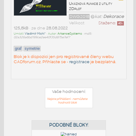
Ukázková funkce z utility
2Dplot
DWG2018
kat:
Dekorace
Velikost
Staženo:
40
x
125,8kB
• ze dne
28.08.2022
Umístil:
Vladimír Michl^
• Autor:
ArkanceSystems
•
md5:
02a326a6bd199ce2ee40f35d875e7ef7
graf
symetrie
Blok je k dispozici jen pro registrované členy webu
CADforum.cz. Přihlaste se -
registrace
je bezplatná.
Vaše hodnocení:
Nejste přihlášeni - nemůžete
hodnotit blok