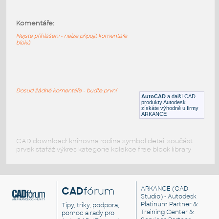
Giloše - křivky generované pomocí utility
2DPlot - www.cadstudio.cz/en/apps/2dplot
(Farrel: 11/10/9,180/-37/-53)
Komentáře:
DWG
Dekorace
Nejste přihlášeni - nelze připojit komentáře
bloků
guilloche-2Dplot2
:
Giloše - křivky generované pomocí utility
2DPlot - www.cadstudio.cz/en/apps/2dplot
Dosud žádné komentáře - buďte první
(Farrel: 12/10/8,120/-77/-34)
AutoCAD
a další CAD
produkty Autodesk
DWG
Dekorace
získáte výhodně u firmy
ARKANCE
CAD download: knihovna rodina symbol detail součást
prvek stafáž výkres kategorie kolekce free block library
CAD
fórum
ARKANCE
(CAD
Studio) - Autodesk
Platinum Partner &
Tipy, triky, podpora,
Training Center &
pomoc a rady pro