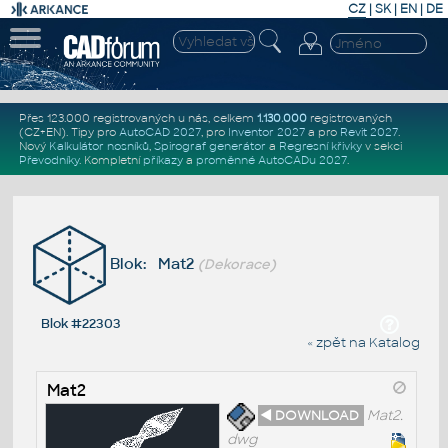
CZ
|
SK
|
EN
|
DE
Přes 123.000 registrovaných u nás, celkem
1.130.000
registrovaných
(CZ+EN)
. Tipy pro
AutoCAD 2027
, pro
Inventor 2027
a pro
Revit 2027
.
Nový
Kalkulátor nosníků
,
Spirograf generátor
a
Regresní křivky
v sekci
Převodníky
.
Kompletní
příkazy
a
proměnné AutoCADu 2027
.
Blok: Mat2
(Dekorace)
Blok #22303
« zpět na Katalog
Mat2
◄ DOWNLOAD
Mat2.
dwg