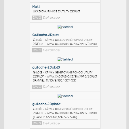
PODOBNÉ BLOKY
:
Mat1
:
Ukázková funkce z utility 2Dplot
DWG
Dekorace
Guilloche-2Dplot
:
Giloše - křivky generované pomocí utility
2DPlot - www.cadstudio.cz/en/apps/2dplot
DWG
Dekorace
guilloche-2Dplot3
: