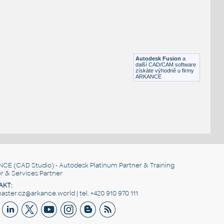
Euro prepravka EG6417 Auerdirect.de
IPT
Plastové součásti
EURO CONTAINER 600x400x145
:
Euro container 600x400x145 (podle fotky)
Autodesk Fusion
a
IPT
Průmysl
další CAD/CAM software
získáte výhodně u firmy
ARKANCE
NCE
(CAD Studio) - Autodesk Platinum Partner & Training
r & Services Partner
AKT:
ster.cz@arkance.world | tel. +420 910 970 111