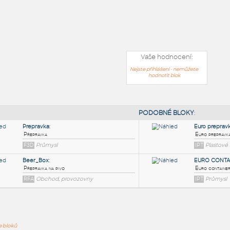
Vaše hodnocení:
Nejste přihlášeni - nemůžete
hodnotit blok
PODOB
ře bloků
Prepravka
: