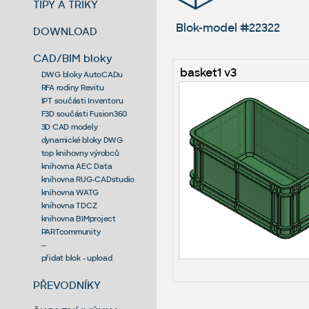
TIPY A TRIKY
Blok-model #22322
DOWNLOAD
CAD/BIM bloky
basket1 v3
DWG bloky AutoCADu
RFA rodiny Revitu
IPT součásti Inventoru
F3D součásti Fusion360
3D CAD modely
dynamické bloky DWG
top knihovny výrobců
knihovna AEC Data
knihovna RUG-CADstudio
knihovna WATG
knihovna TDCZ
knihovna BIMproject
PARTcommunity
--
přidat blok - upload
PŘEVODNÍKY