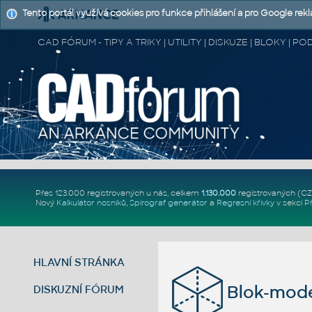
Tento portál využívá cookies pro funkce přihlášení a pro Google rek
CAD FÓRUM - TIPY A TRIKY | UTILITY | DISKUZE | BLOKY |
Přes 123.000 registrovaných u nás, celkem
1.130.000
registrovaných (C
Nový
Kalkulátor nosníků
,
Spirograf generátor
a
Regresní křivky
v sekci
P
HLAVNÍ STRÁNKA
Blok-mode
DISKUZNÍ FÓRUM