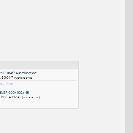
NÉ BLOKY
:
Euro prepravka EG6417 Auerdirect.de
: