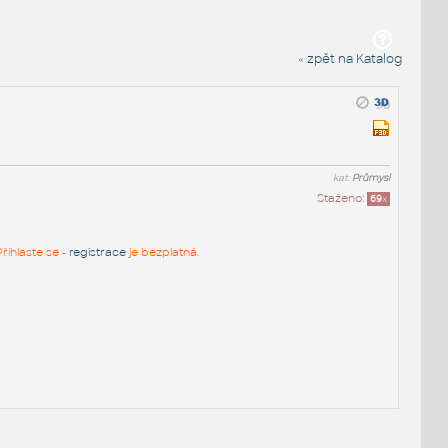
« zpět na Katalog
kat:
Průmysl
Staženo:
69
x
řihlaste se -
registrace
je bezplatná.