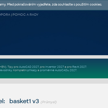
lamy. Před pokračováním vyjadřete, zda souhlasíte s použitím cookies.
 PODPORA | POMOC A RADY
Z+EN)
. Tipy pro
AutoCAD 2027
, pro
Inventor 2027
a pro
Revit 2027
.
řevodníky
.
Kompletní
příkazy
a
proměnné AutoCADu 2027
.
l: basket1 v3
(Průmysl)