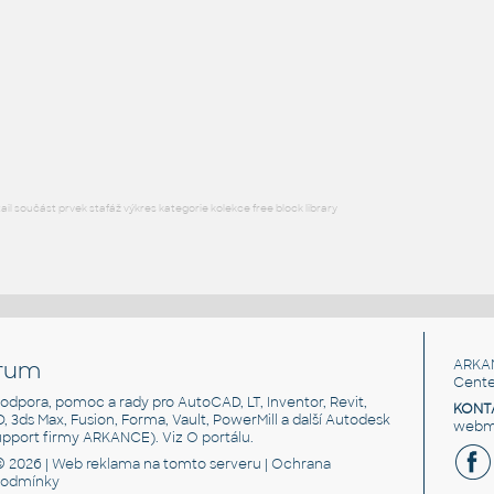
Přepravka
F3D
Průmysl
Beer_Box
:
Přepravka na pivo
RFA
Obchod, provozovny
l součást prvek stafáž výkres kategorie kolekce free block library
rum
ARKA
Cente
, podpora, pomoc a rady pro AutoCAD, LT, Inventor, Revit,
KONT
3D, 3ds Max, Fusion, Forma, Vault, PowerMill a další Autodesk
webma
support firmy ARKANCE). Viz
O portálu
.
© 2026 |
Web reklama
na tomto serveru |
Ochrana
podmínky