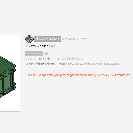
◄ DOWNLOAD
basket1_v3.f3d
Plastová přepravka
Fusion360
Velikost
301,2kB
• ze dne
17.09.2022
Umístil:
Vladimír Michl^
•
md5: 30480ca833f3d7db6f1fb169879f0568
Blok je k dispozici jen pro registrované členy webu CADforum.cz. P