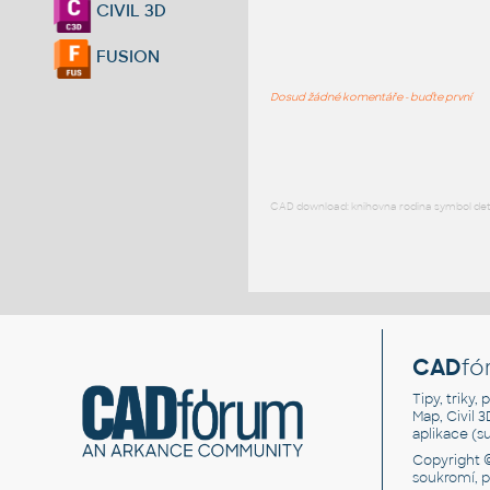
CIVIL 3D
FUSION
Dosud žádné komentáře - buďte první
CAD download: knihovna rodina symbol detai
CAD
fó
Tipy, triky
Map, Civil 
aplikace (
Copyright 
soukromí, 