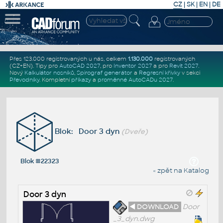
CZ
|
SK
|
EN
|
DE
Přes 123.000 registrovaných u nás, celkem
1.130.000
registrovaných
(CZ+EN)
. Tipy pro
AutoCAD 2027
, pro
Inventor 2027
a pro
Revit 2027
.
Nový
Kalkulátor nosníků
,
Spirograf generátor
a
Regresní křivky
v sekci
Převodníky
.
Kompletní
příkazy
a
proměnné AutoCADu 2027
.
Blok: Door 3 dyn
(Dveře)
Blok #22323
« zpět na Katalog
Door 3 dyn
◄ DOWNLOAD
Door
_3_dyn.dwg