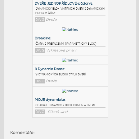
PODOBNÉ BLOKY
:
DVEŘE JEDNOKŘÍDLOVÉ-půdorys
:
Dynamický blok vnitřních dveří s dynamickým
popisem šířky
DWG
Dveře
Breakline
:
Čára s přerušením (parametrický blok)
DWG
Výkresové prvky
9 Dynamic Doors
:
Komentáře:
9 dynamických bloků stylů dveří