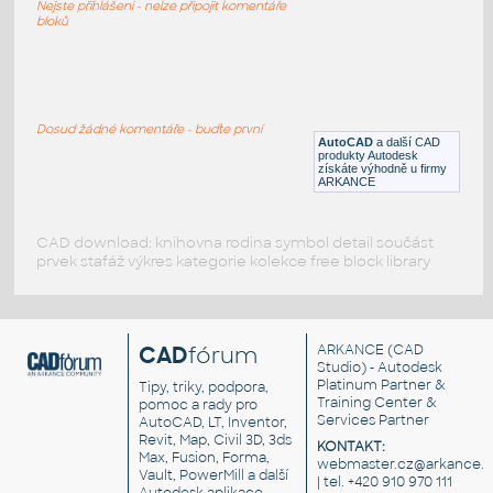
Nejste přihlášeni - nelze připojit komentáře
DWG
Dveře
bloků
MOJE dynamicke
:
obahuje dynamicky blok oknien a dveri
Dosud žádné komentáře - buďte první
AutoCAD
a další CAD
DWG
_Různé-Jiné
produkty Autodesk
získáte výhodně u firmy
ARKANCE
CAD download: knihovna rodina symbol detail součást
prvek stafáž výkres kategorie kolekce free block library
CAD
fórum
ARKANCE
(CAD
Studio) - Autodesk
Platinum Partner &
Tipy, triky, podpora,
Training Center &
pomoc a rady pro
Services Partner
AutoCAD, LT, Inventor,
Revit, Map, Civil 3D, 3ds
KONTAKT:
Max, Fusion, Forma,
webmaster.cz@arkance.w
Vault, PowerMill a další
| tel. +420 910 970 111