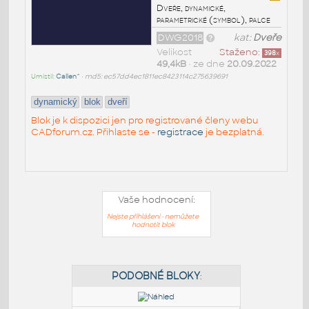
Dveře, dynamické,
parametrické (symbol), palce
DWG2018
kat:
Dveře
Velikost
Staženo:
398
x
49,4kB
• ze dne
20.09.2022
Umístil:
Callen^
•
md5: ec57dd4ec1811ec8423114c275639691
dynamický
blok
dveří
Blok je k dispozici jen pro registrované členy webu
CADforum.cz. Přihlaste se -
registrace
je bezplatná.
Vaše hodnocení:
Nejste přihlášeni - nemůžete
hodnotit blok