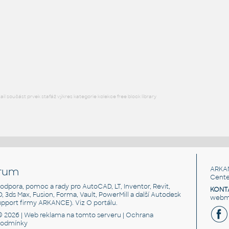
Vrtule - profil listu
IPT
Profily
SchiffS
:
Lodní šroub konstruovaný pomocí šroubovice
IPT
Tvary
l součást prvek stafáž výkres kategorie kolekce free block library
rum
ARKA
Cente
, podpora, pomoc a rady pro AutoCAD, LT, Inventor, Revit,
KONT
3D, 3ds Max, Fusion, Forma, Vault, PowerMill a další Autodesk
webma
support firmy ARKANCE). Viz
O portálu
.
© 2026 |
Web reklama
na tomto serveru |
Ochrana
podmínky