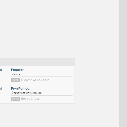
NÉ BLOKY
:
Propeler
: