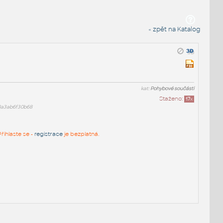
« zpět na Katalog
kat:
Pohybové součásti
Staženo:
17
x
8a3ab6f30b68
řihlaste se -
registrace
je bezplatná.