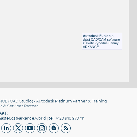
Vrtule
DWG
Pohybové součásti
PrvniPomoc
:
Stanoviště první pomoci
Autodesk Fusion
a
DWG
Bezpečnost
další CAD/CAM software
získáte výhodně u firmy
ARKANCE
NCE
(CAD Studio) - Autodesk Platinum Partner & Training
r & Services Partner
AKT:
ster.cz@arkance.world | tel. +420 910 970 111