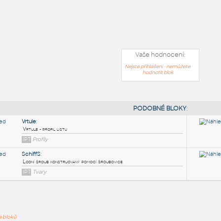
Vaše hodnocení:
Nejste přihlášeni - nemůžete
hodnotit blok
PODOB
ře bloků
Vrtule
: