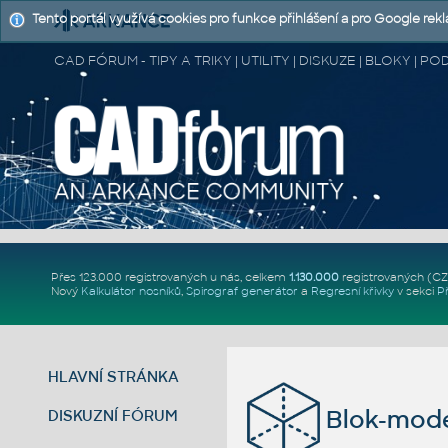
Tento portál využívá cookies pro funkce přihlášení a pro Google rek
CAD FÓRUM - TIPY A TRIKY | UTILITY | DISKUZE | BLOKY |
Přes 123.000 registrovaných u nás, celkem
1.130.000
registrovaných (C
Nový
Kalkulátor nosníků
,
Spirograf generátor
a
Regresní křivky
v sekci
P
HLAVNÍ STRÁNKA
Blok-mod
DISKUZNÍ FÓRUM