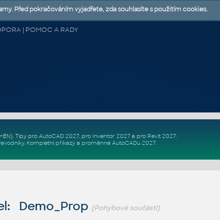
lamy. Před pokračováním vyjadřete, zda souhlasíte s použitím cookies.
 PODPORA | POMOC A RADY
Z+EN)
. Tipy pro
AutoCAD 2027
, pro
Inventor 2027
a pro
Revit 2027
.
řevodníky
.
Kompletní
příkazy
a
proměnné AutoCADu 2027
.
el: Demo_Prop
(Pohybové součásti)