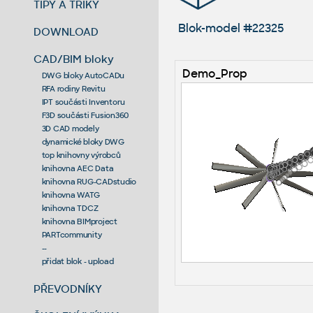
TIPY A TRIKY
Blok-model #22325
DOWNLOAD
CAD/BIM bloky
Demo_Prop
DWG bloky AutoCADu
RFA rodiny Revitu
IPT součásti Inventoru
F3D součásti Fusion360
3D CAD modely
dynamické bloky DWG
top knihovny výrobců
knihovna AEC Data
knihovna RUG-CADstudio
knihovna WATG
knihovna TDCZ
knihovna BIMproject
PARTcommunity
--
přidat blok - upload
PŘEVODNÍKY