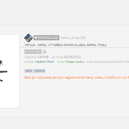
◄ DOWNLOAD
Demo_Prop.f3d
Vrtule - airfoil vytvořená pomocí pluginu Airfoil Tools
Fusion360
Velikost
4,67MB
• ze dne
24.09.2022
Umístil:
Vladimír Michl^
• Autor:
Ocean Hydro
•
md5: d53a5d2fdeb2b3967274
airfoil
hydrofoil
Blok je k dispozici jen pro registrované členy webu CADforum.cz. P