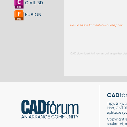
CIVIL 3D
FUSION
Dosud žádné komentáře - buďte první
CAD download: knihovna rodina symbol detai
CAD
fó
Tipy, triky
Map, Civil 
aplikace (
Copyright 
soukromí, 