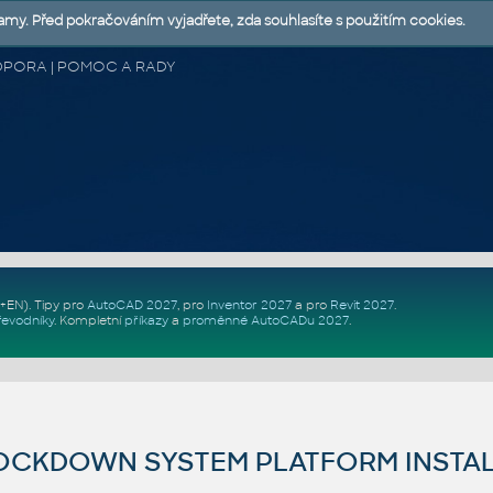
lamy. Před pokračováním vyjadřete, zda souhlasíte s použitím cookies.
 PODPORA | POMOC A RADY
Z+EN)
. Tipy pro
AutoCAD 2027
, pro
Inventor 2027
a pro
Revit 2027
.
řevodníky
.
Kompletní
příkazy
a
proměnné AutoCADu 2027
.
OCKDOWN SYSTEM PLATFORM INSTA