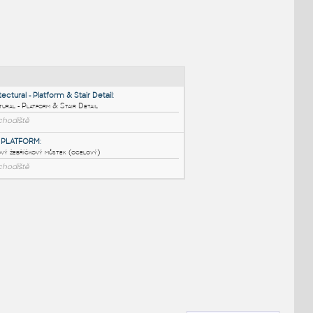
NÉ BLOKY
:
01_Architectural - Platform & Stair Detail
:
Architectural - Platform & Stair Detail
DWG
Schodiště
LADDER PLATFORM
:
65stupňový žebříčkový můstek (ocelový)
DWG
Schodiště