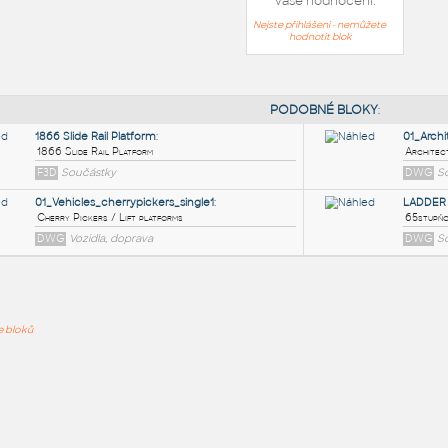
Vaše hodnocení:
Nejste přihlášeni - nemůžete
hodnotit blok
PODOB
1866 Slide Rail Platform
:
ře bloků
1866 Slide Rail Platform
F3D
Součástky
01_Vehicles_cherrypickers_single1
:
Cherry Pickers / Lift platforms
DWG
Vozidla, doprava