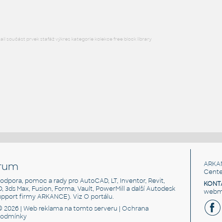
l součást prvek stafáž výkres kategorie kolekce free block library
rum
ARKA
Cente
, podpora, pomoc a rady pro AutoCAD, LT, Inventor, Revit,
KONT
3D, 3ds Max, Fusion, Forma, Vault, PowerMill a další Autodesk
webma
support firmy ARKANCE). Viz
O portálu
.
© 2026 |
Web reklama
na tomto serveru |
Ochrana
podmínky