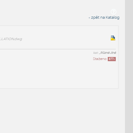
« zpět na Katalog
LATION.dwg
kat:
_Různé-Jiné
Staženo:
877
x