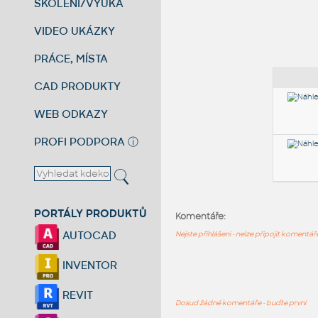
ŠKOLENÍ/VÝUKA
VIDEO UKÁZKY
PRÁCE, MÍSTA
CAD PRODUKTY
WEB ODKAZY
PROFI PODPORA
ⓘ
PORTÁLY PRODUKTŮ
Komentáře:
AUTOCAD
Nejste přihlášeni - nelze připojit komentá
INVENTOR
REVIT
Dosud žádné komentáře - buďte první