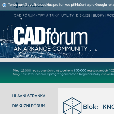
Tento portál využívá cookies pro funkce přihlášení a pro Google rek
CAD FÓRUM - TIPY A TRIKY | UTILITY | DISKUZE | BLOKY |
Přes 123.000 registrovaných u nás, celkem
1.130.000
registrovaných (C
Nový
Kalkulátor nosníků
,
Spirograf generátor
a
Regresní křivky
v sekci
P
HLAVNÍ STRÁNKA
Blok: KN
DISKUZNÍ FÓRUM