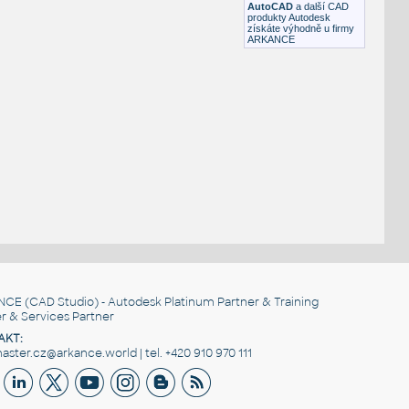
AutoCAD
a další CAD
produkty Autodesk
získáte výhodně u firmy
ARKANCE
NCE
(CAD Studio) - Autodesk Platinum Partner & Training
r & Services Partner
AKT:
ster.cz@arkance.world | tel. +420 910 970 111