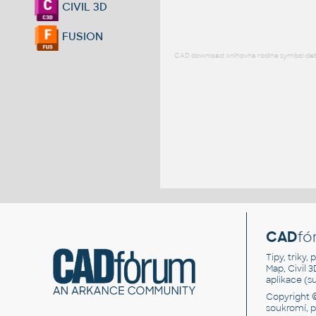
CIVIL 3D
FUSION
CAD download: knihovna rodina symbol detai
CAD
fó
Tipy, triky
Map, Civil 
aplikace (
Copyright 
soukromí, 