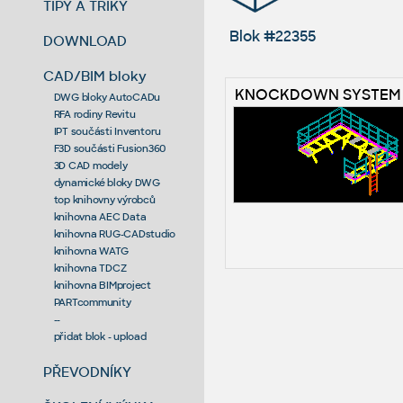
TIPY A TRIKY
Blok #22355
DOWNLOAD
CAD/BIM bloky
KNOCKDOWN SYSTEM P
DWG bloky AutoCADu
RFA rodiny Revitu
IPT součásti Inventoru
F3D součásti Fusion360
3D CAD modely
dynamické bloky DWG
top knihovny výrobců
knihovna AEC Data
knihovna RUG-CADstudio
knihovna WATG
knihovna TDCZ
knihovna BIMproject
PARTcommunity
--
přidat blok - upload
PŘEVODNÍKY