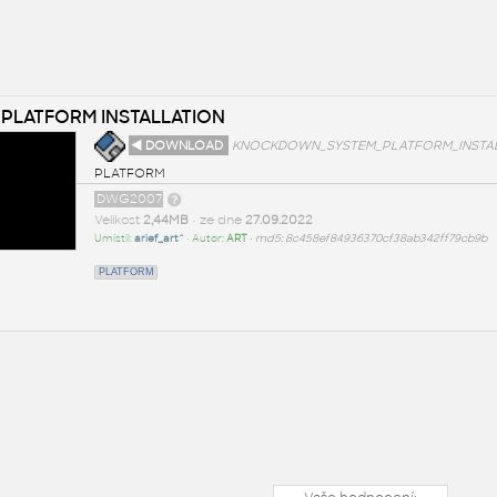
LATFORM INSTALLATION
◄ DOWNLOAD
KNOCKDOWN_SYSTEM_PLATFORM_INSTAL
PLATFORM
DWG2007
Velikost
2,44MB
• ze dne
27.09.2022
Umístil:
arief_art^
• Autor:
ART
•
md5: 8c458ef84936370cf38ab342ff79cb9b
PLATFORM