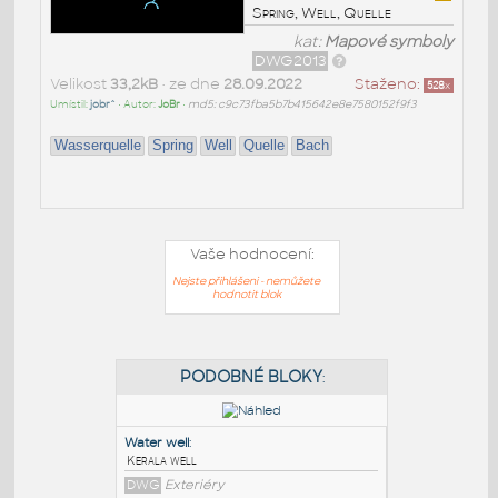
Spring, Well, Quelle
kat:
Mapové symboly
DWG2013
Velikost
33,2kB
• ze dne
28.09.2022
Staženo:
528
x
Umístil:
jobr^
• Autor:
JoBr
•
md5: c9c73fba5b7b415642e8e7580152f9f3
Wasserquelle
Spring
Well
Quelle
Bach
Vaše hodnocení:
Nejste přihlášeni - nemůžete
hodnotit blok