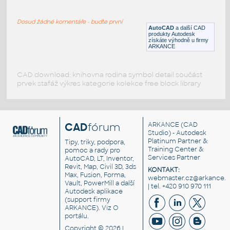
Lego spring model 1 - part 1
Dosud žádné komentáře - buďte první
IPT
Plastové součásti
AutoCAD
a další CAD
produkty Autodesk
získáte výhodně u firmy
ARKANCE
CAD download: knihovna rodina symbol detail součást
prvek stafáž výkres kategorie kolekce free block library
CAD
fórum
ARKANCE
(CAD
Studio) - Autodesk
Platinum Partner &
Tipy, triky, podpora,
Training Center &
pomoc a rady pro
Services Partner
AutoCAD, LT, Inventor,
Revit, Map, Civil 3D, 3ds
KONTAKT:
Max, Fusion, Forma,
webmaster.cz@arkance.w
Vault, PowerMill a další
| tel. +420 910 970 111
Autodesk aplikace
(support firmy
ARKANCE). Viz
O
portálu
.
Copyright © 2026 |