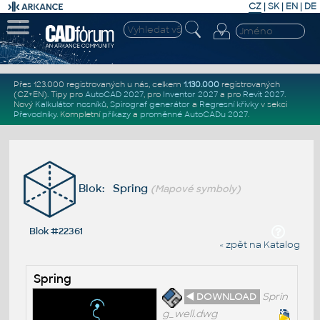
CZ
|
SK
|
EN
|
DE
Přes 123.000 registrovaných u nás, celkem
1.130.000
registrovaných
(CZ+EN)
. Tipy pro
AutoCAD 2027
, pro
Inventor 2027
a pro
Revit 2027
.
Nový
Kalkulátor nosníků
,
Spirograf generátor
a
Regresní křivky
v sekci
Převodníky
.
Kompletní
příkazy
a
proměnné AutoCADu 2027
.
Blok: Spring
(Mapové symboly)
Blok #22361
« zpět na Katalog
Spring
◄ DOWNLOAD
Sprin
g_well.dwg