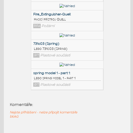
PODOBNÉ BLOKY
:
Water well
:
Kerala well
DWG
Exteriéry
Fire_Extinguisher-Quell
:
Hasicí přístroj Quell
RFA
Požární
731c03 (Spring)
:
Lego 731c03 (Spring)
Komentáře:
IPT
Plastové součásti
Nejste přihlášeni - nelze připojit komentáře
bloků
spring model 1 - part 1
: