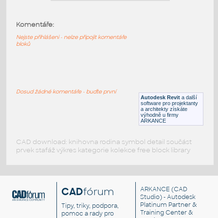
Aluprof_Handle-Style_Window_R-00160
:
Aluprof Handle-Style Window R-00160
Komentáře:
RFA
Okna
Nejste přihlášeni - nelze připojit komentáře
bloků
Aluprof_Handle-Standard_Window_R-
00155
:
Aluprof Handle-Standard Window R-
Dosud žádné komentáře - buďte první
00155
Autodesk Revit
a další
software pro projektanty
RFA
Okna
a architekty získáte
výhodně u firmy
ARKANCE
CAD download: knihovna rodina symbol detail součást
prvek stafáž výkres kategorie kolekce free block library
CAD
fórum
ARKANCE
(CAD
Studio) - Autodesk
Platinum Partner &
Tipy, triky, podpora,
Training Center &
pomoc a rady pro