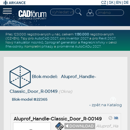
CZ
|
SK
|
EN
|
DE
Přes 123.000 registrovaných u nás, celkem
1.130.000
registrovaných
(CZ+EN)
. Tipy pro
AutoCAD 2027
, pro
Inventor 2027
a pro
Revit 2027
.
Nový
Kalkulátor nosníků
,
Spirograf generátor
a
Regresní křivky
v sekci
Převodníky
.
Kompletní
příkazy
a
proměnné AutoCADu 2027
.
Blok-model: Aluprof_Handle-
Classic_Door_R-00149
(Okna)
Blok-model #22365
« zpět na Katalog
Aluprof_Handle-Classic_Door_R-00149
◄ DOWNLOAD
Aluprof_Ha