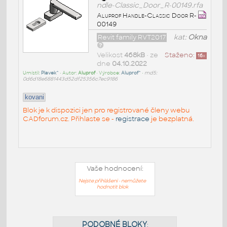
ndle-Classic_Door_R-00149.rfa
Aluprof Handle-Classic Door R-
00149
Revit family RVT2017
kat:
Okna
Velikost
468kB
• ze
Staženo:
16
x
dne
04.10.2022
Umístil:
Plavek^
• Autor:
Aluprof
• Výrobce:
Aluprof^
•
md5:
0d6d18e6881443d52df25356c7ec9186
kovani
Blok je k dispozici jen pro registrované členy webu
CADforum.cz. Přihlaste se -
registrace
je bezplatná.
Vaše hodnocení:
Nejste přihlášeni - nemůžete
hodnotit blok