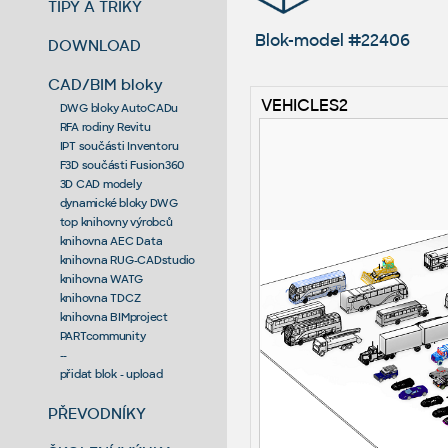
TIPY A TRIKY
Blok-model #22406
DOWNLOAD
CAD/BIM bloky
VEHICLES2
DWG bloky AutoCADu
RFA rodiny Revitu
IPT součásti Inventoru
F3D součásti Fusion360
3D CAD modely
dynamické bloky DWG
top knihovny výrobců
knihovna AEC Data
knihovna RUG-CADstudio
knihovna WATG
knihovna TDCZ
knihovna BIMproject
PARTcommunity
--
přidat blok - upload
PŘEVODNÍKY