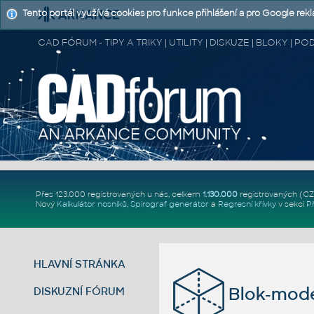
Tento portál využívá cookies pro funkce přihlášení a pro Google rek
CAD FÓRUM - TIPY A TRIKY | UTILITY | DISKUZE | BLOKY |
Přes 123.000 registrovaných u nás, celkem
1.130.000
registrovaných (C
Nový
Kalkulátor nosníků
,
Spirograf generátor
a
Regresní křivky
v sekci
P
HLAVNÍ STRÁNKA
Blok-mod
DISKUZNÍ FÓRUM