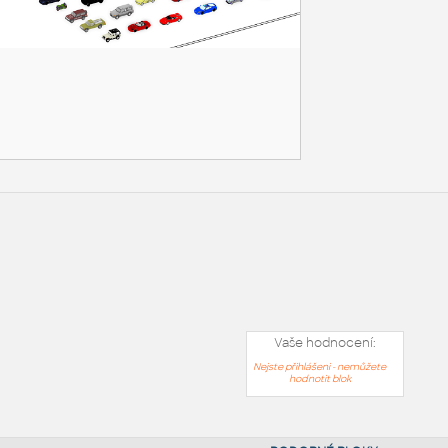
Vaše hodnocení:
Nejste přihlášeni - nemůžete
hodnotit blok