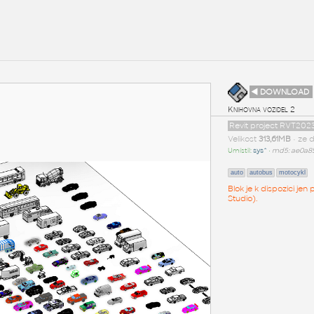
◄ DOWNLOAD
Knihovna vozidel 2
Revit project RVT202
Velikost
313,61MB
• ze 
Umístil:
sys^
•
md5: ae0a8
auto
autobus
motocykl
Blok je k dispozici j
Studio).