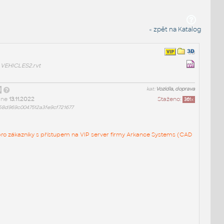
« zpět na Katalog
VEHICLES2.rvt
3
kat:
Vozidla, doprava
dne
13.11.2022
Staženo:
361
x
58d969c0047512a3fe9cf721677
en pro zákazníky s přístupem na VIP server firmy Arkance Systems (CAD