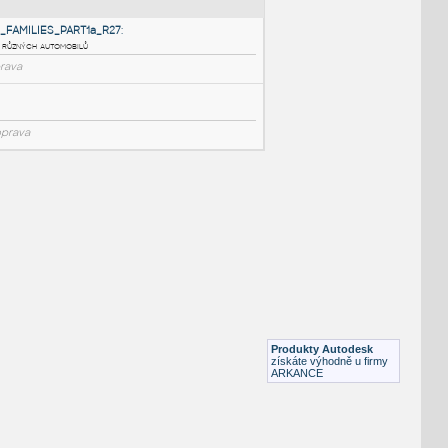
NÉ BLOKY
:
REVIT_VEHICLES_FAMILIES_PART1a_R27
:
Auta 3D - knihovna různých automobilů
RVT
Vozidla, doprava
Produkty Autodesk
CAR Z01
:
získáte výhodně u firmy
Automobily
ARKANCE
DWG
Vozidla, doprava