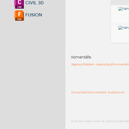
CIVIL 3D
FUSION
Komentáře:
Nejste přihlášeni - nelze připojit komentá
Dosud žádné komentáře - buďte první
CAD download: knihovna rodina symbol detai