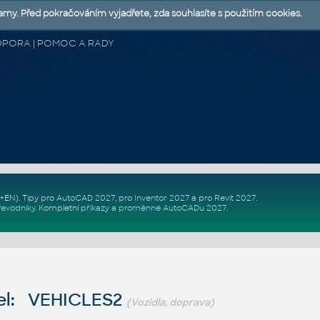
lamy. Před pokračováním vyjadřete, zda souhlasíte s použitím cookies.
 PODPORA | POMOC A RADY
Z+EN)
. Tipy pro
AutoCAD 2027
, pro
Inventor 2027
a pro
Revit 2027
.
řevodníky
.
Kompletní
příkazy
a
proměnné AutoCADu 2027
.
el: VEHICLES2
(Vozidla, doprava)