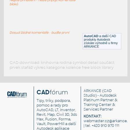
DWG
Sdělovací
bloků
U120
:
EPS-požární hlásič lineární (vysílač)
Dosud žádné komentáře - buďte první
AutoCAD
a další CAD
DWG
Sdělovací
produkty Autodesk
získáte výhodně u firmy
ARKANCE
CAD download: knihovna rodina symbol detail součást
prvek stafáž výkres kategorie kolekce free block library
CAD
fórum
ARKANCE
(CAD
Studio) - Autodesk
Platinum Partner &
Tipy, triky, podpora,
Training Center &
pomoc a rady pro
Services Partner
AutoCAD, LT, Inventor,
Revit, Map, Civil 3D, 3ds
KONTAKT:
Max, Fusion, Forma,
webmaster.cz@arkance.w
Vault, PowerMill a další
| tel. +420 910 970 111
Autodesk aplikace