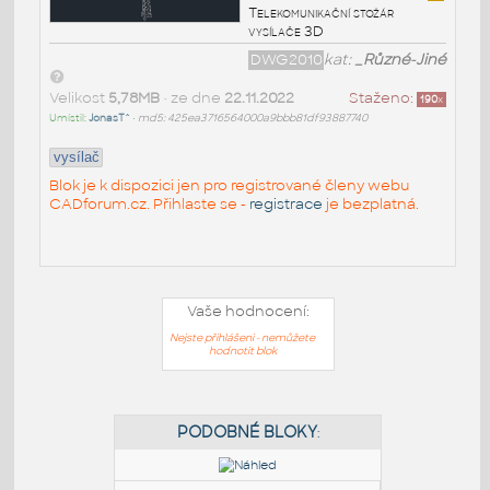
Telekomunikační stožár
vysílače 3D
DWG2010
kat:
_Různé-Jiné
Velikost
5,78MB
• ze dne
22.11.2022
Staženo:
190
x
Umístil:
JonasT^
•
md5: 425ea3716564000a9bbb81df93887740
vysílač
Blok je k dispozici jen pro registrované členy webu
CADforum.cz. Přihlaste se -
registrace
je bezplatná.
Vaše hodnocení:
Nejste přihlášeni - nemůžete
hodnotit blok