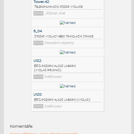
PODOBNÉ BLOKY
:
Tower-42
:
Telekomunikační stožár vysílače
DWG
_Různé-Jiné
6_04
:
Stožár vysílací nebo translační stanice
DWG
Stavební objekty
U122
:
EPS-požární hlásič lineární
Komentáře:
(vysílač/přijímač)
Nejste přihlášeni - nelze připojit komentáře