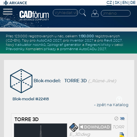
CZ
|
SK
|
EN
|
DE
Přes 123.000 registrovaných u nás, celkem
1.130.000
registrovaných
(CZ+EN)
. Tipy pro
AutoCAD 2027
, pro
Inventor 2027
a pro
Revit 2027
.
Nový
Kalkulátor nosníků
,
Spirograf generátor
a
Regresní křivky
v sekci
Převodníky
.
Kompletní
příkazy
a
proměnné AutoCADu 2027
.
Blok-model: TORRE 3D
(_Různé-Jiné)
Blok-model #22418
« zpět na Katalog
TORRE 3D
◄ DOWNLOAD
TORR
E_3D.dwg