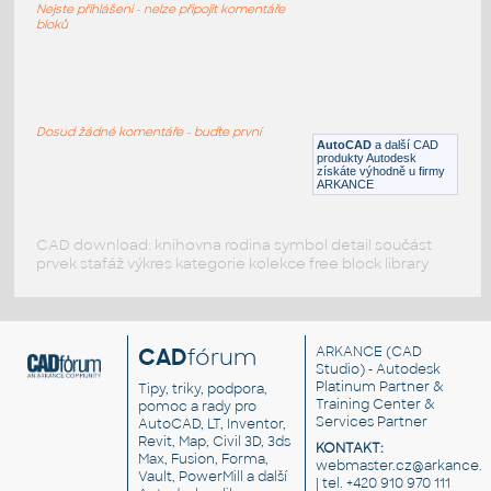
Nejste přihlášeni - nelze připojit komentáře
DWG
Mapové symboly
bloků
Basketball_Court
:
Basketbalové hřiště
Dosud žádné komentáře - buďte první
AutoCAD
a další CAD
RFA
Sportoviště
produkty Autodesk
získáte výhodně u firmy
ARKANCE
CAD download: knihovna rodina symbol detail součást
prvek stafáž výkres kategorie kolekce free block library
CAD
fórum
ARKANCE
(CAD
Studio) - Autodesk
Platinum Partner &
Tipy, triky, podpora,
Training Center &
pomoc a rady pro
Services Partner
AutoCAD, LT, Inventor,
Revit, Map, Civil 3D, 3ds
KONTAKT:
Max, Fusion, Forma,
webmaster.cz@arkance.w
Vault, PowerMill a další
| tel. +420 910 970 111