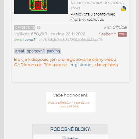
ta_de_estacionamientos.
dwg
Parkoviště u sportovního
hřiště na košíkovou
DWG2010
kat:
Silnice
Velikost
680,2kB
• ze dne
22.11.2022
Staženo:
258
x
Umístil:
JonasT^
•
md5: 11813b7bc3f34701922068cb225aa7fb
areál
sportovní
parking
Blok je k dispozici jen pro registrované členy webu
CADforum.cz. Přihlaste se -
registrace
je bezplatná.
Vaše hodnocení:
Nejste přihlášeni - nemůžete
hodnotit blok