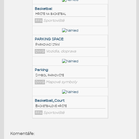
PODOBNÉ BLOKY
:
Basketbal
:
Hřiště na basketbal
RFA
Sportoviště
PARKING SPACE
:
Parkovací stání
DWG
Vozidla, doprava
Parking
:
Komentáře:
Symbol parkoviště