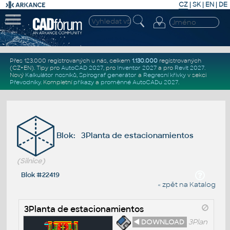
CZ
|
SK
|
EN
|
DE
Přes 123.000 registrovaných u nás, celkem
1.130.000
registrovaných
(CZ+EN)
. Tipy pro
AutoCAD 2027
, pro
Inventor 2027
a pro
Revit 2027
.
Nový
Kalkulátor nosníků
,
Spirograf generátor
a
Regresní křivky
v sekci
Převodníky
.
Kompletní
příkazy
a
proměnné AutoCADu 2027
.
Blok: 3Planta de estacionamientos
(Silnice)
Blok #22419
« zpět na Katalog
3Planta de estacionamientos
◄ DOWNLOAD
3Plan