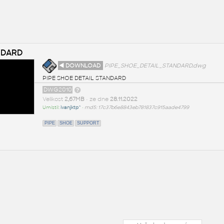
NDARD
◄ DOWNLOAD
PIPE_SHOE_DETAIL_STANDARD.dwg
PIPE SHOE DETAIL STANDARD
DWG2010
Velikost
2,67MB
• ze dne
28.11.2022
Umístil:
ivanjktp^
•
md5: 17c37b6e8843eb781837c915aade4799
PIPE
SHOE
SUPPORT