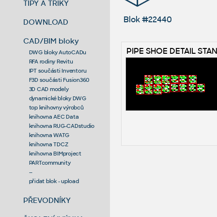
TIPY A TRIKY
Blok #22440
DOWNLOAD
CAD/BIM bloky
PIPE SHOE DETAIL STA
DWG bloky AutoCADu
RFA rodiny Revitu
IPT součásti Inventoru
F3D součásti Fusion360
3D CAD modely
dynamické bloky DWG
top knihovny výrobců
knihovna AEC Data
knihovna RUG-CADstudio
knihovna WATG
knihovna TDCZ
knihovna BIMproject
PARTcommunity
--
přidat blok - upload
PŘEVODNÍKY