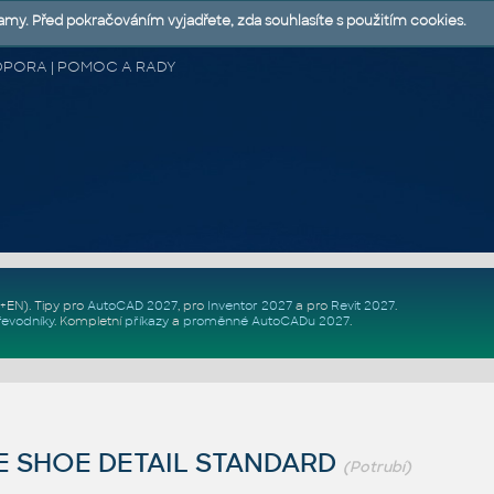
lamy. Před pokračováním vyjadřete, zda souhlasíte s použitím cookies.
 PODPORA | POMOC A RADY
Z+EN)
. Tipy pro
AutoCAD 2027
, pro
Inventor 2027
a pro
Revit 2027
.
řevodníky
.
Kompletní
příkazy
a
proměnné AutoCADu 2027
.
E SHOE DETAIL STANDARD
(Potrubí)