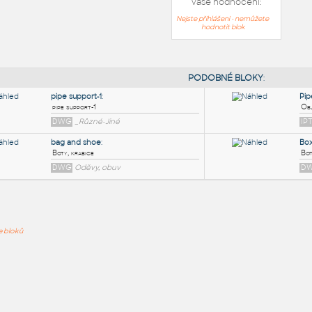
Vaše hodnocení:
Nejste přihlášeni - nemůžete
hodnotit blok
PODOB
pipe support-1
:
ře bloků
pipe support-1
DWG
_Různé-Jiné
bag and shoe
:
Boty, krabice
DWG
Oděvy, obuv