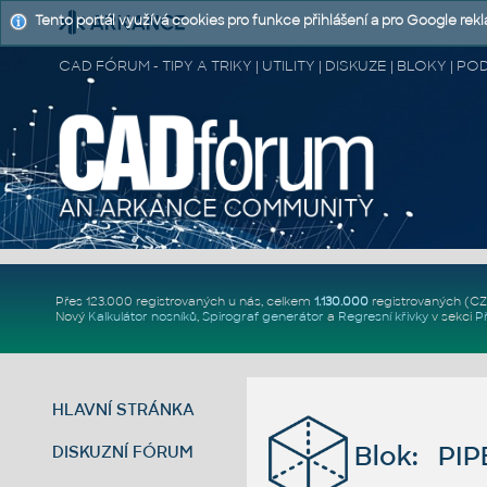
Tento portál využívá cookies pro funkce přihlášení a pro Google rek
CAD FÓRUM - TIPY A TRIKY | UTILITY | DISKUZE | BLOKY |
Přes 123.000 registrovaných u nás, celkem
1.130.000
registrovaných (C
Nový
Kalkulátor nosníků
,
Spirograf generátor
a
Regresní křivky
v sekci
P
HLAVNÍ STRÁNKA
Blok: PIP
DISKUZNÍ FÓRUM