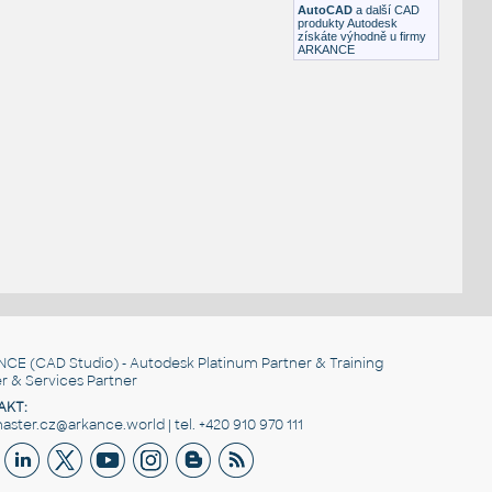
AutoCAD
a další CAD
produkty Autodesk
získáte výhodně u firmy
ARKANCE
NCE
(CAD Studio) - Autodesk Platinum Partner & Training
r & Services Partner
AKT:
ster.cz@arkance.world | tel. +420 910 970 111