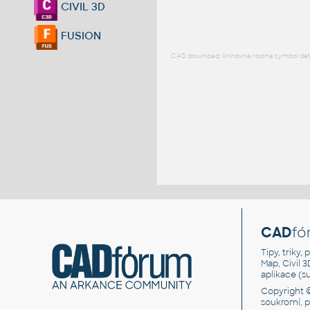
CIVIL 3D
FUSION
CAD download: knihovna rodina symbol detai
CAD
fó
Tipy, triky
Map, Civil 
aplikace (
Copyright 
soukromí, 