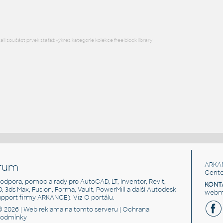
l součást prvek stafáž výkres kategorie kolekce free block library
rum
ARKA
Cente
, podpora, pomoc a rady pro AutoCAD, LT, Inventor, Revit,
KONT
3D, 3ds Max, Fusion, Forma, Vault, PowerMill a další Autodesk
webma
support firmy ARKANCE). Viz
O portálu
.
© 2026 |
Web reklama
na tomto serveru |
Ochrana
podmínky