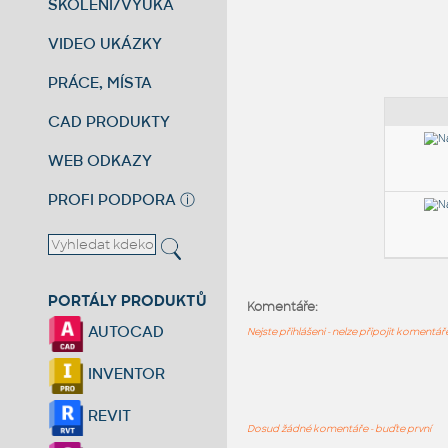
ŠKOLENÍ/VÝUKA
VIDEO UKÁZKY
PRÁCE, MÍSTA
CAD PRODUKTY
WEB ODKAZY
PROFI PODPORA
ⓘ
PORTÁLY PRODUKTŮ
Komentáře:
AUTOCAD
Nejste přihlášeni - nelze připojit komentá
INVENTOR
REVIT
Dosud žádné komentáře - buďte první