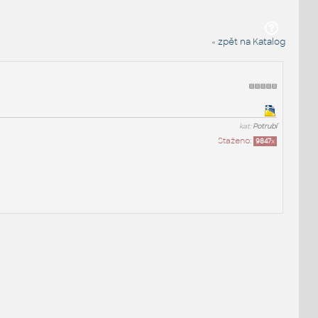
« zpět na Katalog
kat:
Potrubí
Staženo:
9847
x