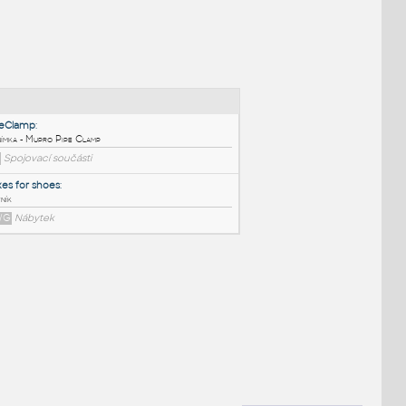
NÉ BLOKY
:
PipeClamp
:
Objímka - Mupro Pipe Clamp
IPT
Spojovací součásti
Boxes for shoes
:
Botník
DWG
Nábytek