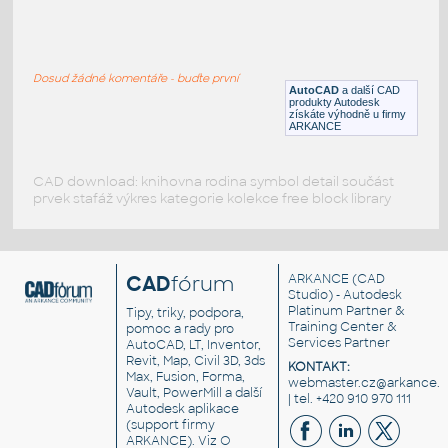
CHECK VALVE DIN15 PN25_3D
:
CHECK VALVE DIN15 PN25_3D
Dosud žádné komentáře - buďte první
DWG
Ventily
AutoCAD
a další CAD
produkty Autodesk
získáte výhodně u firmy
ARKANCE
CAD download: knihovna rodina symbol detail součást
prvek stafáž výkres kategorie kolekce free block library
CAD
fórum
ARKANCE
(CAD
Studio) - Autodesk
Platinum Partner &
Tipy, triky, podpora,
Training Center &
pomoc a rady pro
Services Partner
AutoCAD, LT, Inventor,
Revit, Map, Civil 3D, 3ds
KONTAKT:
Max, Fusion, Forma,
webmaster.cz@arkance.w
Vault, PowerMill a další
| tel. +420 910 970 111
Autodesk aplikace
(support firmy
ARKANCE). Viz
O