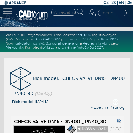
CZ
|
SK
|
EN
|
DE
Přes 123.000 registrovaných u nás, celkem
1.130.000
registrovaných
(CZ+EN)
. Tipy pro
AutoCAD 2027
, pro
Inventor 2027
a pro
Revit 2027
.
Nový
Kalkulátor nosníků
,
Spirograf generátor
a
Regresní křivky
v sekci
Převodníky
.
Kompletní
příkazy
a
proměnné AutoCADu 2027
.
Blok-model: CHECK VALVE DN15 - DN400
_ PN40_3D
(Ventily)
Blok-model #22443
« zpět na Katalog
CHECK VALVE DN15 - DN400 _ PN40_3D
◄ DOWNLOAD
CHEC