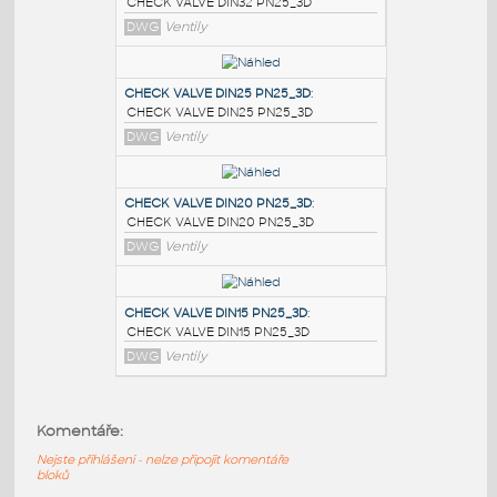
PODOBNÉ BLOKY
:
CHECK VALVE DIN32 PN25_3D
:
CHECK VALVE DIN32 PN25_3D
DWG
Ventily
CHECK VALVE DIN25 PN25_3D
:
CHECK VALVE DIN25 PN25_3D
DWG
Ventily
CHECK VALVE DIN20 PN25_3D
:
Komentáře:
CHECK VALVE DIN20 PN25_3D
Nejste přihlášeni - nelze připojit komentáře
DWG
Ventily
bloků