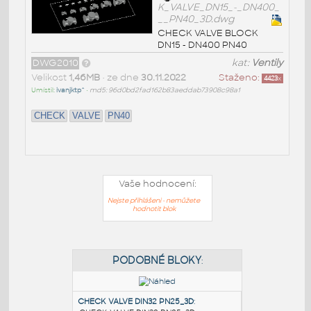
K_VALVE_DN15_-_DN400_
__PN40_3D.dwg
CHECK VALVE BLOCK
DN15 - DN400 PN40
DWG2010
kat:
Ventily
Velikost
1,46MB
• ze dne
30.11.2022
Staženo:
4423
x
Umístil:
ivanjktp^
•
md5: 96d0bd2fad162b83aeddab73908c98a1
CHECK
VALVE
PN40
Vaše hodnocení:
Nejste přihlášeni - nemůžete
hodnotit blok