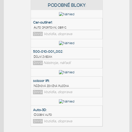
PODOBNÉ BLOKY
:
Car-outline1
:
Auto sportovní, obrys
DWG
Vozidla, doprava
500-010-001_002
:
Důlní zvedák
DWG
Nástroje, nářadí