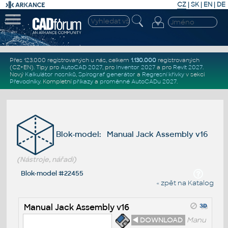
CZ
|
SK
|
EN
|
DE
Přes 123.000 registrovaných u nás, celkem
1.130.000
registrovaných
(CZ+EN)
. Tipy pro
AutoCAD 2027
, pro
Inventor 2027
a pro
Revit 2027
.
Nový
Kalkulátor nosníků
,
Spirograf generátor
a
Regresní křivky
v sekci
Převodníky
.
Kompletní
příkazy
a
proměnné AutoCADu 2027
.
Blok-model: Manual Jack Assembly v16
(Nástroje, nářadí)
Blok-model #22455
« zpět na Katalog
Manual Jack Assembly v16
◄ DOWNLOAD
Manu