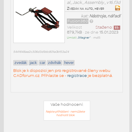
al_Jack_Assembly_v16.f3d
Zvedák na auto, hever
kat:
Nástroje, nářadí
Fusion360
Velikost
Staženo:
93
x
879,7kB
• ze dne
15.01.2023
Umístil:
JWagner^
•
md5:
5441648ae2c306d3d9dc801a0b153a24
zvedák
jack
car
zdvihák
hever
Blok je k dispozici jen pro registrované členy webu
CADforum.cz. Přihlaste se -
registrace
je bezplatná.
Vaše hodnocení:
Nejste přihlášeni - nemůžete
hodnotit blok