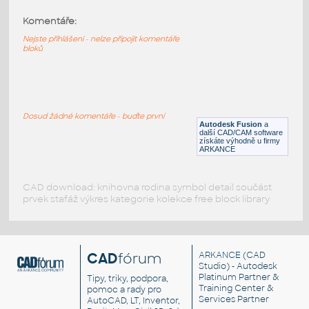
Komentáře:
scissor lift
:
Nůžková zdvižná plošina
Nejste přihlášeni - nelze připojit komentáře
bloků
DWG
Vozidla, doprava
Auto-3D
:
Osobní auto
Dosud žádné komentáře - buďte první
Autodesk Fusion
a
DWG
Vozidla, doprava
další CAD/CAM software
získáte výhodně u firmy
ARKANCE
CAD download: knihovna rodina symbol detail součást
prvek stafáž výkres kategorie kolekce free block library
CAD
fórum
ARKANCE
(CAD
Studio) - Autodesk
Platinum Partner &
Tipy, triky, podpora,
Training Center &
pomoc a rady pro
Services Partner
AutoCAD, LT, Inventor,