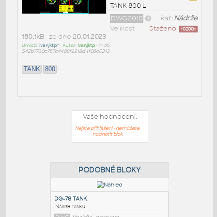
TANK 800 L
DWG2010
kat:
Nádrže
Velikost
Staženo:
10200
x
180,1kB
• ze dne
20.01.2023
Umístil:
ivanjktp^
• Autor:
Ivanjktp
•
md5:
542b7730c757c4408f2218d4f06c0313
L
TANK
800
Vaše hodnocení:
Nejste přihlášeni - nemůžete
hodnotit blok