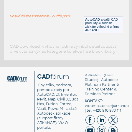
HDPE TANK
:
HDPE TANK
Dosud žádné komentáře - buďte první
IPT
Nádrže
AutoCAD
a další CAD
produkty Autodesk
získáte výhodně u firmy
ARKANCE
CAD download: knihovna rodina symbol detail součást
prvek stafáž výkres kategorie kolekce free block library
CAD
fórum
ARKANCE
(CAD
Studio) - Autodesk
Platinum Partner &
Tipy, triky, podpora,
Training Center &
pomoc a rady pro
Services Partner
AutoCAD, LT, Inventor,
Revit, Map, Civil 3D, 3ds
KONTAKT:
Max, Fusion, Forma,
webmaster.cz@arkance.w
Vault, PowerMill a další
| tel. +420 910 970 111
Autodesk aplikace
(support firmy
ARKANCE). Viz
O
portálu
.