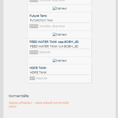
PODOBNÉ BLOKY
:
DG-78 TANK
:
Návrh tanku
DWG
Vozidla, doprava
Future Tank
:
Futuristický tank
DWG
Vozidla, doprava
FEED WATER TANK cap.8CBM_3D
:
Komentáře:
FEED WATER TANK cap.8CBM_3D
DWG
Nádrže
Nejste přihlášeni - nelze připojit komentáře
bloků