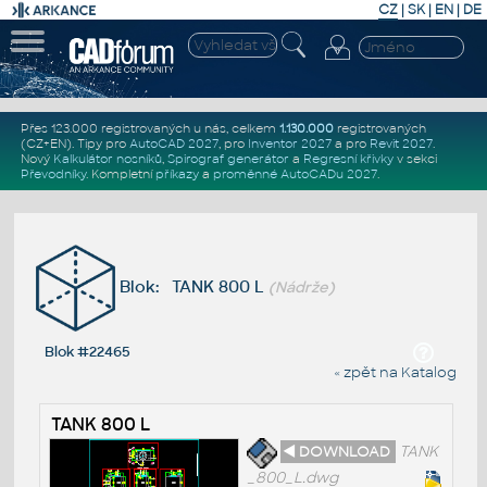
CZ
|
SK
|
EN
|
DE
Přes 123.000 registrovaných u nás, celkem
1.130.000
registrovaných
(CZ+EN)
. Tipy pro
AutoCAD 2027
, pro
Inventor 2027
a pro
Revit 2027
.
Nový
Kalkulátor nosníků
,
Spirograf generátor
a
Regresní křivky
v sekci
Převodníky
.
Kompletní
příkazy
a
proměnné AutoCADu 2027
.
Blok: TANK 800 L
(Nádrže)
Blok #22465
« zpět na Katalog
TANK 800 L
◄ DOWNLOAD
TANK
_800_L.dwg