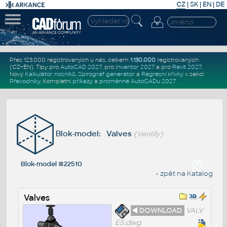
CZ
|
SK
|
EN
|
DE
Přes 123.000 registrovaných u nás, celkem
1.130.000
registrovaných
(CZ+EN)
. Tipy pro
AutoCAD 2027
, pro
Inventor 2027
a pro
Revit 2027
.
Nový
Kalkulátor nosníků
,
Spirograf generátor
a
Regresní křivky
v sekci
Převodníky
.
Kompletní
příkazy
a
proměnné AutoCADu 2027
.
Blok-model: Valves
(Ventily)
Blok-model #22510
« zpět na Katalog
Valves
◄ DOWNLOAD
VALV
ES.dwg