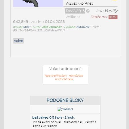
Valves and Pipes
DWG2018
kat:
Ventily
Velikost
Staženo:
3375
x
642,8kB
• ze dne
01.04.2023
Umístil:
utkir^
• Autor:
Utkir Usmonov
• Výrobce:
AutoCAD^
•
md5:
87d12c49867affd333c1619b3de8f8d1
valve
Vaše hodnocení:
Nejste přihlášeni - nemůžete
hodnotit blok