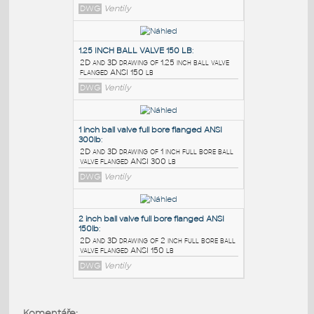
PODOBNÉ BLOKY
:
ball valves 0.5 inch - 2 inch
:
2D drawing of small threaded ball valves 1
piece and 3 piece
DWG
Ventily
1.25 INCH BALL VALVE 150 LB
:
2D and 3D drawing of 1.25 inch ball valve
flanged ANSI 150 lb
DWG
Ventily
1 inch ball valve full bore flanged ANSI
300lb
:
2D and 3D drawing of 1 inch full bore ball
valve flanged ANSI 300 lb
Komentáře: