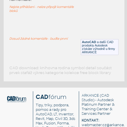
DWG
Ventily
Nejste přihlášeni - nelze připojit komentáře
bloků
2 inch ball valve full bore flanged ANSI
150lb
:
2D and 3D drawing of 2 inch full bore ball
valve flanged ANSI 150 lb
Dosud žádné komentáře - buďte první
AutoCAD
a další CAD
DWG
Ventily
produkty Autodesk
získáte výhodně u firmy
ARKANCE
CAD download: knihovna rodina symbol detail součást
prvek stafáž výkres kategorie kolekce free block library
CAD
fórum
ARKANCE
(CAD
Studio) - Autodesk
Platinum Partner &
Tipy, triky, podpora,
Training Center &
pomoc a rady pro
Services Partner
AutoCAD, LT, Inventor,
Revit, Map, Civil 3D, 3ds
KONTAKT:
Max, Fusion, Forma,
webmaster.cz@arkance.w