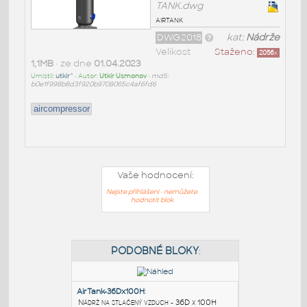
TANK.dwg
airtank
DWG2018
kat:
Nádrže
Velikost
Staženo:
2056
x
1,1MB
• ze dne
01.04.2023
Umístil:
utkir^
• Autor:
Utkir Usmonov
•
md5:
b0e1f998b8d3f920b9708065c4af6fd6
aircompressor
Vaše hodnocení:
Nejste přihlášeni - nemůžete
hodnotit blok