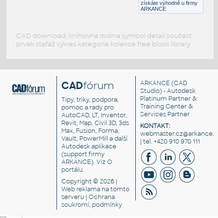
získáte výhodně u firmy
ARKANCE
CAD download: knihovna rodina symbol detail součást
prvek stafáž výkres kategorie kolekce free block library
CAD
fórum
ARKANCE
(CAD
Studio) - Autodesk
Platinum Partner &
Tipy, triky, podpora,
Training Center &
pomoc a rady pro
Services Partner
AutoCAD, LT, Inventor,
Revit, Map, Civil 3D, 3ds
KONTAKT:
Max, Fusion, Forma,
webmaster.cz@arkance.w
Vault, PowerMill a další
| tel. +420 910 970 111
Autodesk aplikace
(support firmy
ARKANCE). Viz
O
portálu
.
Copyright © 2026 |
Web reklama
na tomto
serveru |
Ochrana
soukromí, podmínky