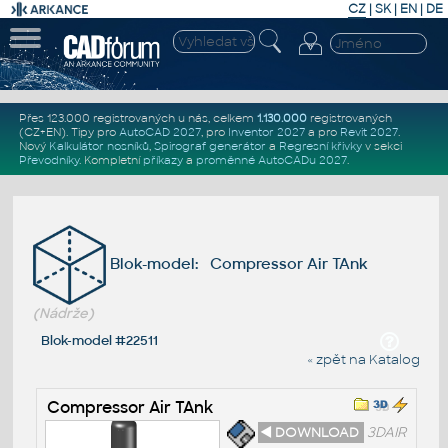
CZ
|
SK
|
EN
|
DE
Přes 123.000 registrovaných u nás, celkem
1.130.000
registrovaných
(CZ+EN)
. Tipy pro
AutoCAD 2027
, pro
Inventor 2027
a pro
Revit 2027
.
Nový
Kalkulátor nosníků
,
Spirograf generátor
a
Regresní křivky
v sekci
Převodníky
.
Kompletní
příkazy
a
proměnné AutoCADu 2027
.
Blok-model: Compressor Air TAnk
(Nádrže)
Blok-model #22511
« zpět na Katalog
Compressor Air TAnk
◄ DOWNLOAD
3DAIR