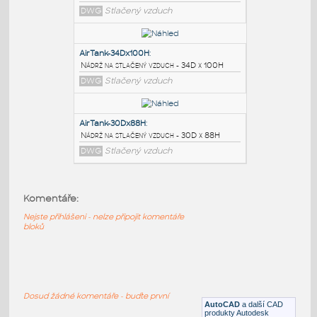
PODOBNÉ BLOKY
:
AirTank-36Dx100H
:
Nádrž na stlačený vzduch - 36D x 100H
DWG
Stlačený vzduch
AirTank-34Dx100H
:
Nádrž na stlačený vzduch - 34D x 100H
Komentáře:
DWG
Stlačený vzduch
Nejste přihlášeni - nelze připojit komentáře
bloků
AirTank-30Dx88H
:
Nádrž na stlačený vzduch - 30D x 88H
DWG
Stlačený vzduch
Dosud žádné komentáře - buďte první
AutoCAD
a další CAD
produkty Autodesk