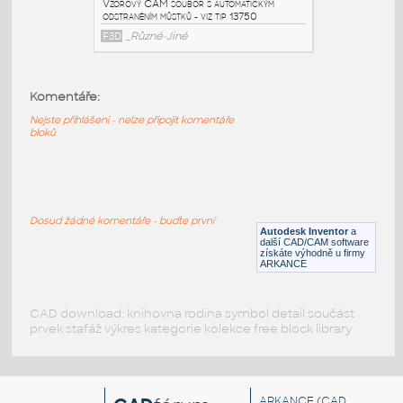
IPT
Tvary
Stitek
:
Popisný štítek - autoinkrement iLogic makro
Komentáře:
pro sérii očíslovaných štítků, postupka (viz
tip 11243)
Nejste přihlášeni - nelze připojit komentáře
bloků
IPT
_Různé-Jiné
MUSTKY
:
Vzorový CAM soubor s automatickým
Dosud žádné komentáře - buďte první
odstraněním můstků - viz tip 13750
Autodesk Inventor
a
další CAD/CAM software
získáte výhodně u firmy
F3D
_Různé-Jiné
ARKANCE
CAD download: knihovna rodina symbol detail součást
prvek stafáž výkres kategorie kolekce free block library
ARKANCE
(CAD