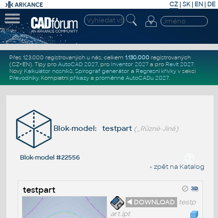
CZ
|
SK
|
EN
|
DE
Přes 123.000 registrovaných u nás, celkem
1.130.000
registrovaných
(CZ+EN)
. Tipy pro
AutoCAD 2027
, pro
Inventor 2027
a pro
Revit 2027
.
Nový
Kalkulátor nosníků
,
Spirograf generátor
a
Regresní křivky
v sekci
Převodníky
.
Kompletní
příkazy
a
proměnné AutoCADu 2027
.
Blok-model: testpart
(_Různé-Jiné)
Blok-model #22556
« zpět na Katalog
testpart
◄ DOWNLOAD
testp
art.ipt