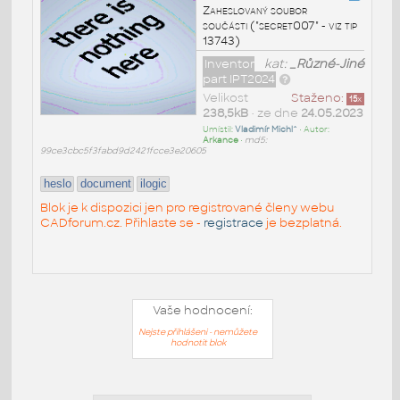
Zaheslovaný soubor
součásti ("secret007" - viz tip
13743)
Inventor
kat:
_Různé-Jiné
part IPT2024
Velikost
Staženo:
15
x
238,5kB
• ze dne
24.05.2023
Umístil:
Vladimír Michl^
• Autor:
Arkance
•
md5:
99ce3cbc5f3fabd9d2421fcce3e20605
heslo
document
ilogic
Blok je k dispozici jen pro registrované členy webu
CADforum.cz. Přihlaste se -
registrace
je bezplatná.
Vaše hodnocení:
Nejste přihlášeni - nemůžete
hodnotit blok