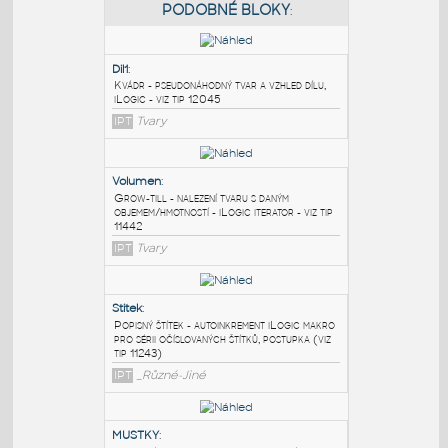
PODOBNÉ BLOKY
:
Dil1
:
Kvádr - pseudonáhodný tvar a vzhled dílu,
iLogic - viz tip 12045
IPT
Tvary
Volumen
:
Grow-till - nalezení tvaru s daným
objemem/hmotností - iLogic iterator - viz tip
11442