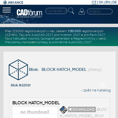
CZ
|
SK
|
EN
|
DE
Přes 123.000 registrovaných u nás, celkem
1.130.000
registrovaných
(CZ+EN)
. Tipy pro
AutoCAD 2027
, pro
Inventor 2027
a pro
Revit 2027
.
Nový
Kalkulátor nosníků
,
Spirograf generátor
a
Regresní křivky
v sekci
Převodníky
.
Kompletní
příkazy
a
proměnné AutoCADu 2027
.
Blok: BLOCK HATCH_MODEL
(Stěny)
Blok #22561
« zpět na Katalog
BLOCK HATCH_MODEL
◄ DOWNLOAD
BLOC
K_HATCH_MODEL_51.rvt