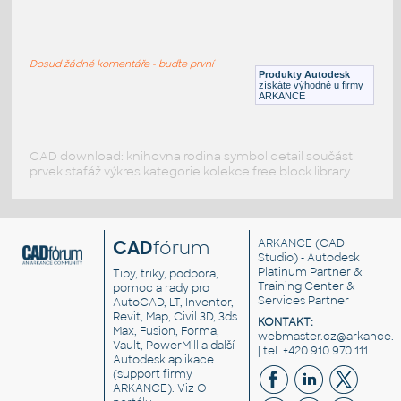
Revit hatch stone wall 2022
:
Revit hatch stone wall 2022
Dosud žádné komentáře - buďte první
RVT
Stěny
Produkty Autodesk
získáte výhodně u firmy
ARKANCE
CAD download: knihovna rodina symbol detail součást
prvek stafáž výkres kategorie kolekce free block library
CAD
fórum
ARKANCE
(CAD
Studio) - Autodesk
Platinum Partner &
Tipy, triky, podpora,
Training Center &
pomoc a rady pro
Services Partner
AutoCAD, LT, Inventor,
Revit, Map, Civil 3D, 3ds
KONTAKT:
Max, Fusion, Forma,
webmaster.cz@arkance.w
Vault, PowerMill a další
| tel. +420 910 970 111
Autodesk aplikace
(support firmy
ARKANCE). Viz
O