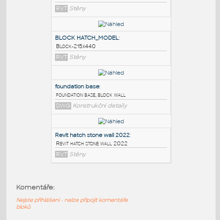
PODOBNÉ BLOKY
:
BLOCK HATCH_MODEL
:
Block-215x440
RVT
Stěny
BLOCK HATCH_MODEL
:
Block-215x440
RVT
Stěny
foundation base
:
Komentáře:
foundation base, block wall
Nejste přihlášeni - nelze připojit komentáře
DWG
Konstrukční detaily
bloků