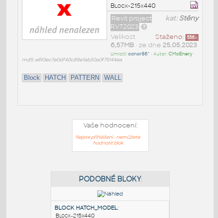
Block-215x440
Revit project
kat:
Stěny
RVT2023
Velikost
Staženo:
556
x
6,57MB
• ze dne
25.05.2023
Umístil:
conor86^
• Autor:
CMcEnery
•
md5: e610ec7e0df40c89e1ab30a0f75144ea
Block
HATCH
PATTERN
WALL
Vaše hodnocení:
Nejste přihlášeni - nemůžete
hodnotit blok