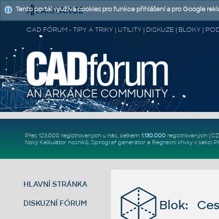
Tento portál využívá cookies pro funkce přihlášení a pro Google rek
CAD FÓRUM - TIPY A TRIKY | UTILITY | DISKUZE | BLOKY |
Přes 123.000 registrovaných u nás, celkem
1.130.000
registrovaných (C
Nový
Kalkulátor nosníků
,
Spirograf generátor
a
Regresní křivky
v sekci
P
HLAVNÍ STRÁNKA
Blok: Ces
DISKUZNÍ FÓRUM