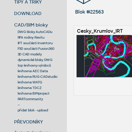
TIPY A TRIKY
Blok #22563
DOWNLOAD
CAD/BIM bloky
Cesky_Krumlov_IRT
DWG bloky AutoCADu
RFA rodiny Revitu
IPT součásti Inventoru
F3D součásti Fusion360
3D CAD modely
dynamické bloky DWG
top knihovny výrobců
knihovna AEC Data
knihovna RUG-CADstudio
knihovna WATG
knihovna TDCZ
knihovna BIMproject
PARTcommunity
--
přidat blok - upload
PŘEVODNÍKY