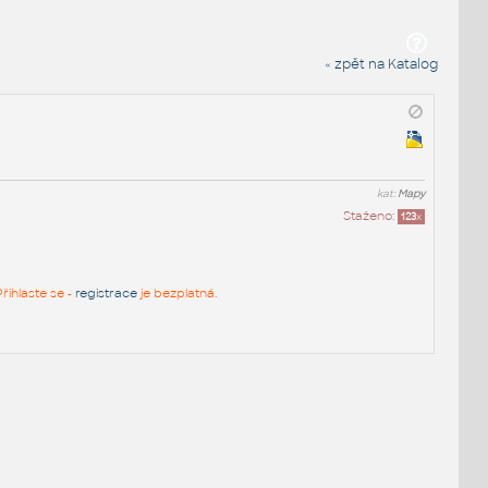
« zpět na Katalog
kat:
Mapy
Staženo:
123
x
řihlaste se -
registrace
je bezplatná.