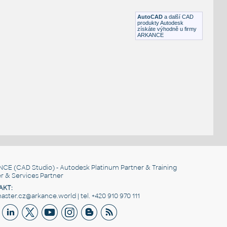
DWG
Vodstvo
AutoCAD
a další CAD
produkty Autodesk
získáte výhodně u firmy
ARKANCE
NCE
(CAD Studio) - Autodesk Platinum Partner & Training
r & Services Partner
AKT:
ster.cz@arkance.world | tel. +420 910 970 111