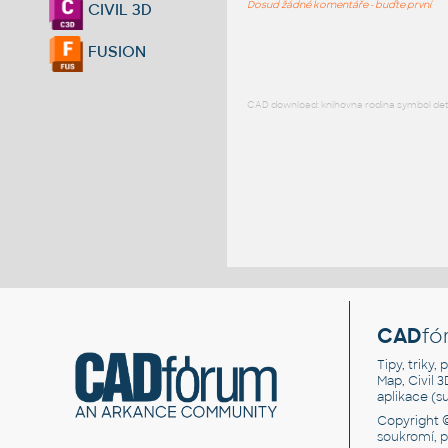
Dosud žádné komentáře - buďte první
CIVIL 3D
FUSION
CAD download: knihovna rodina symbol detai
CAD
fó
Tipy, triky
Map, Civil 
aplikace (
Copyright 
soukromí, 