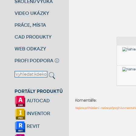
ŠKOLENÍ/VÝUKA
VIDEO UKÁZKY
PRÁCE, MÍSTA
CAD PRODUKTY
WEB ODKAZY
PROFI PODPORA
ⓘ
PORTÁLY PRODUKTŮ
AUTOCAD
Komentáře:
Nejste přihlášeni - nelze připojit komentá
INVENTOR
REVIT