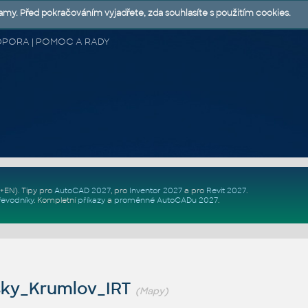
lamy. Před pokračováním vyjadřete, zda souhlasíte s použitím cookies.
 PODPORA | POMOC A RADY
Z+EN)
. Tipy pro
AutoCAD 2027
, pro
Inventor 2027
a pro
Revit 2027
.
řevodníky
.
Kompletní
příkazy
a
proměnné AutoCADu 2027
.
ky_Krumlov_IRT
(Mapy)