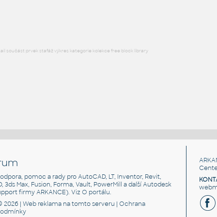
DWG
Vodstvo
l součást prvek stafáž výkres kategorie kolekce free block library
rum
ARKA
Cente
, podpora, pomoc a rady pro AutoCAD, LT, Inventor, Revit,
KONT
3D, 3ds Max, Fusion, Forma, Vault, PowerMill a další Autodesk
webma
support firmy ARKANCE). Viz
O portálu
.
© 2026 |
Web reklama
na tomto serveru |
Ochrana
podmínky