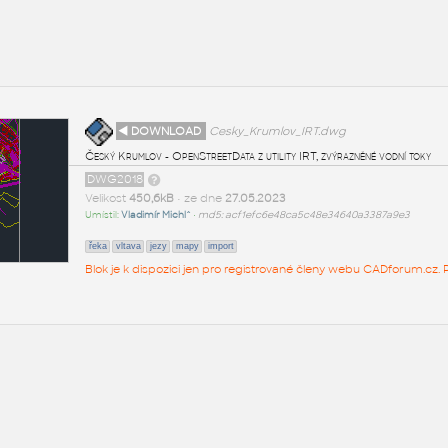
◄ DOWNLOAD
Cesky_Krumlov_IRT.dwg
Český Krumlov - OpenStreetData z utility IRT, zvýrazněné vodní toky
DWG2018
Velikost
450,6kB
• ze dne
27.05.2023
Umístil:
Vladimír Michl^
•
md5: acf1efc6e48ca5c48e34640a3387a9e3
řeka
vltava
jezy
mapy
import
Blok je k dispozici jen pro registrované členy webu CADforum.cz. P