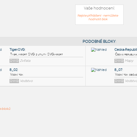
Vaše hodnocení:
Nejste přihlášeni - nemůžete
hodnotit blok
PODOB
Tiger-SVG
:
ře bloků
Tygr, import SVG z utility SVGimport
DWG
Zvířata
8_02
:
Vodní tok