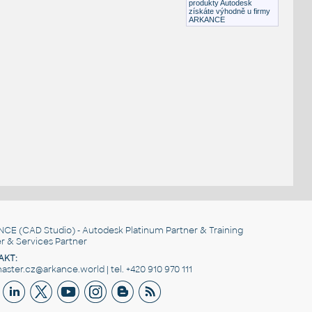
produkty Autodesk
získáte výhodně u firmy
ARKANCE
NCE
(CAD Studio) - Autodesk Platinum Partner & Training
r & Services Partner
AKT:
ster.cz@arkance.world | tel. +420 910 970 111