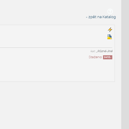
« zpět na Katalog
kat:
_Různé-Jiné
Staženo:
9418
x