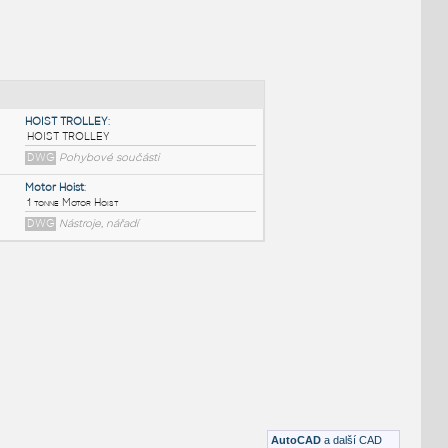
NÉ BLOKY
:
HOIST TROLLEY
:
HOIST TROLLEY
DWG
Pohybové součásti
Motor Hoist
:
1 tonne Motor Hoist
DWG
Nástroje, nářadí
AutoCAD
a další CAD