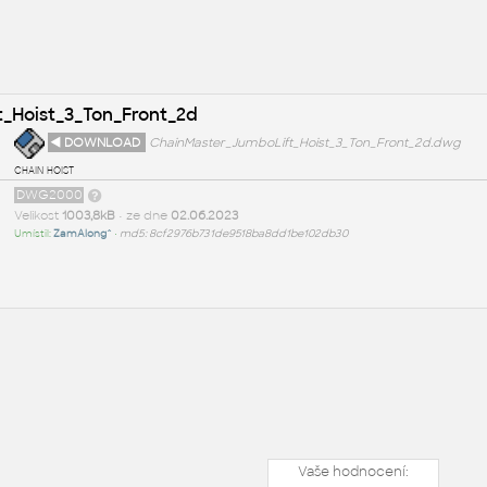
_Hoist_3_Ton_Front_2d
◄ DOWNLOAD
ChainMaster_JumboLift_Hoist_3_Ton_Front_2d.dwg
chain hoist
DWG2000
Velikost
1003,8kB
• ze dne
02.06.2023
Umístil:
ZamAlong^
•
md5: 8cf2976b731de9518ba8dd1be102db30
Vaše hodnocení: