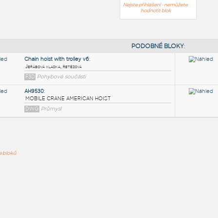
Nejste přihlášeni - nemůžete
hodnotit blok
PODOB
Chain hoist with trolley v6
:
ře bloků
Jeřábová kladka, řetězová
F3D
Pohybové součásti
AH9530
:
MOBILE CRANE AMERICAN HOIST
DWG
Průmysl