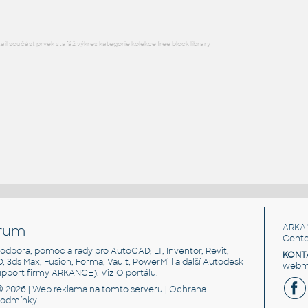
l součást prvek stafáž výkres kategorie kolekce free block library
rum
ARKA
Cente
, podpora, pomoc a rady pro AutoCAD, LT, Inventor, Revit,
KONT
3D, 3ds Max, Fusion, Forma, Vault, PowerMill a další Autodesk
webma
support firmy ARKANCE). Viz
O portálu
.
© 2026 |
Web reklama
na tomto serveru |
Ochrana
podmínky