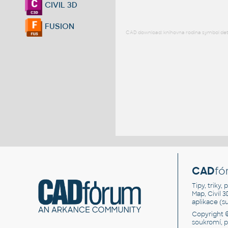
CIVIL 3D
FUSION
CAD download: knihovna rodina symbol detai
CAD
fó
Tipy, triky
Map, Civil 
aplikace (
Copyright 
soukromí, 