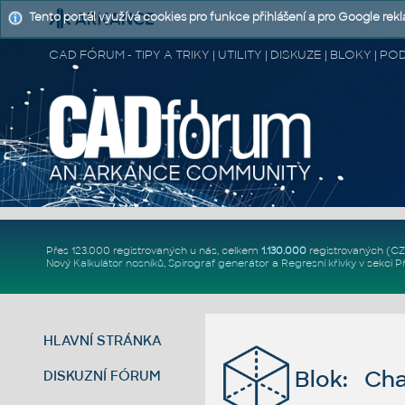
Tento portál využívá cookies pro funkce přihlášení a pro Google rek
CAD FÓRUM - TIPY A TRIKY | UTILITY | DISKUZE | BLOKY |
Přes 123.000 registrovaných u nás, celkem
1.130.000
registrovaných (C
Nový
Kalkulátor nosníků
,
Spirograf generátor
a
Regresní křivky
v sekci
P
HLAVNÍ STRÁNKA
Blok: Cha
DISKUZNÍ FÓRUM