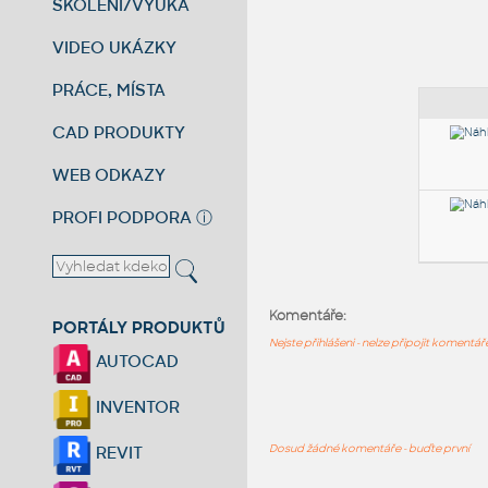
ŠKOLENÍ/VÝUKA
VIDEO UKÁZKY
PRÁCE, MÍSTA
CAD PRODUKTY
WEB ODKAZY
PROFI PODPORA
ⓘ
Komentáře:
PORTÁLY PRODUKTŮ
Nejste přihlášeni - nelze připojit komentá
AUTOCAD
INVENTOR
Dosud žádné komentáře - buďte první
REVIT