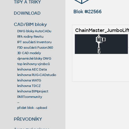
TIPY A TRIKY
Blok #22566
DOWNLOAD
CAD/BIM bloky
ChainMaster_JumboLift
DWG bloky AutoCADu
RFA rodiny Revitu
IPT součásti Inventoru
F3D součásti Fusion360
3D CAD modely
dynamické bloky DWG
top knihovny výrobců
knihovna AEC Data
knihovna RUG-CADstudio
knihovna WATG
knihovna TDCZ
knihovna BIMproject
PARTcommunity
--
přidat blok - upload
PŘEVODNÍKY