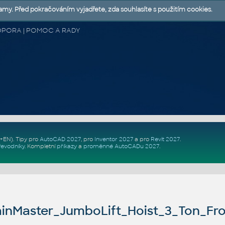
lamy. Před pokračováním vyjadřete, zda souhlasíte s použitím cookies.
 PODPORA | POMOC A RADY
Z+EN)
. Tipy pro
AutoCAD 2027
, pro
Inventor 2027
a pro
Revit 2027
.
řevodníky
.
Kompletní
příkazy
a
proměnné AutoCADu 2027
.
inMaster_JumboLift_Hoist_3_Ton_Fr