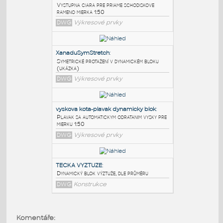
PODOBNÉ BLOKY
:
vystupna ciara dynamicky blok
:
Vystupna ciara pre priame schodiskove
rameno mierka 1:50
DWG
Výkresové prvky
XanaduSymStretch
:
Symetrické protažení v dynamickém bloku
(ukázka)
DWG
Výkresové prvky
vyskova kota-plavak dynamicky blok
:
Plavak sa automatickym odratanim vysky pre
Komentáře: