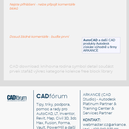
mierku 1:50
Nejste přihlášeni - nelze připojit komentáře
DWG
Výkresové prvky
bloků
TECKA VYZTUZE
:
Dynamický blok výztuže, dle průměru
Dosud žádné komentáře - buďte první
AutoCAD
a další CAD
DWG
Konstrukce
produkty Autodesk
získáte výhodně u firmy
ARKANCE
CAD download: knihovna rodina symbol detail součást
prvek stafáž výkres kategorie kolekce free block library
CAD
fórum
ARKANCE
(CAD
Studio) - Autodesk
Platinum Partner &
Tipy, triky, podpora,
Training Center &
pomoc a rady pro
Services Partner
AutoCAD, LT, Inventor,
Revit, Map, Civil 3D, 3ds
KONTAKT:
Max, Fusion, Forma,
webmaster.cz@arkance.w
Vault, PowerMill a další