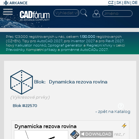
CZ
|
SK
|
EN
|
DE
Přes 123.000 registrovaných u nás, celkem
1.130.000
registrovaných
(CZ+EN)
. Tipy pro
AutoCAD 2027
, pro
Inventor 2027
a pro
Revit 2027
.
Nový
Kalkulátor nosníků
,
Spirograf generátor
a
Regresní křivky
v sekci
Převodníky
.
Kompletní
příkazy
a
proměnné AutoCADu 2027
.
Blok: Dynamicka rezova rovina
(Výkresové prvky)
Blok #22570
« zpět na Katalog
Dynamicka rezova rovina
◄ DOWNLOAD
rez_r