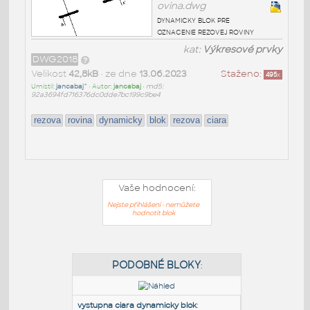
ovina.dwg
dynamicky blok pre
oznacenie rezovej roviny
kat:
Výkresové prvky
DWG2018
Velikost
42,8kB
• ze dne
13.06.2023
Staženo:
495
x
Umístil:
jancabaj^
• Autor:
jancabaj
•
md5:
92a3694fd716376dc0dde7bc199c9be4
rezova
rovina
dynamicky
blok
rezova
ciara
Vaše hodnocení:
Nejste přihlášeni - nemůžete
hodnotit blok