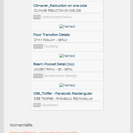
PODOBNÉ BLOKY
:
Climaver_Reduction on one side
:
Climaver Reduction on one side
RFA
Vzduchotechnika
Floor Transition Details
:
Styky podlahy - detaily
DWG
Podlahy
Beam Pocket Detail (Iso)
:
Komentáře:
Usazení trámu - izo - detail
Nejste přihlášeni - nelze připojit komentáře