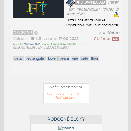
◄ DOWNLOAD
Detail
_for_rectangular_lower_b
eam.dwg
Detail for rectangular
lower beam with one side floor
DWG2013
kat:
Beton
Velikost
115,1kB
• ze dne
17.06.2023
Staženo:
551
x
Umístil:
Michael-98^
• Autor:
Michael Rokhlenko
•
md5:
0c19e0d13de98c4044fe52d5279cb60d
detail
rectangular
lower
beam
one
side
floor
Vaše hodnocení:
Nejste přihlášeni - nemůžete
hodnotit blok