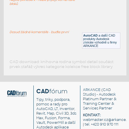
DWG
Konstrukční detaily
bloků
098_Troffer - Parabolic Rectangular
:
098 Troffer - Parabolic Rectangular
Dosud žádné komentáře - buďte první
AutoCAD
a další CAD
RFA
Osvětlení
produkty Autodesk
získáte výhodně u firmy
ARKANCE
CAD download: knihovna rodina symbol detail součást
prvek stafáž výkres kategorie kolekce free block library
CAD
fórum
ARKANCE
(CAD
Studio) - Autodesk
Platinum Partner &
Tipy, triky, podpora,
Training Center &
pomoc a rady pro
Services Partner
AutoCAD, LT, Inventor,
Revit, Map, Civil 3D, 3ds
KONTAKT:
Max, Fusion, Forma,
webmaster.cz@arkance.w
Vault, PowerMill a další
| tel. +420 910 970 111
Autodesk aplikace