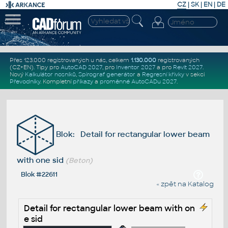
CZ
|
SK
|
EN
|
DE
Přes 123.000 registrovaných u nás, celkem
1.130.000
registrovaných
(CZ+EN)
. Tipy pro
AutoCAD 2027
, pro
Inventor 2027
a pro
Revit 2027
.
Nový
Kalkulátor nosníků
,
Spirograf generátor
a
Regresní křivky
v sekci
Převodníky
.
Kompletní
příkazy
a
proměnné AutoCADu 2027
.
Blok: Detail for rectangular lower beam
with one sid
(Beton)
Blok #22611
« zpět na Katalog
Detail for rectangular lower beam with on
e sid