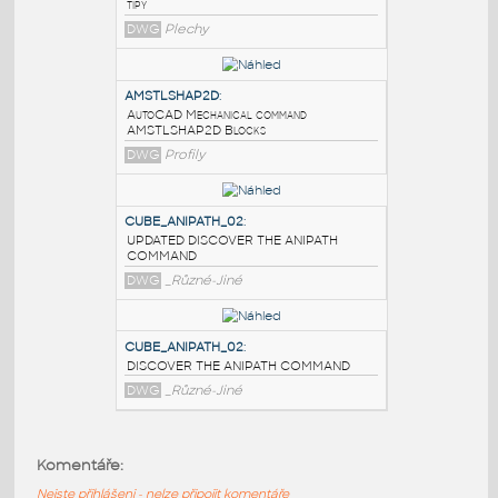
PODOBNÉ BLOKY
:
UnfoldRS
:
Ukázkový model pro aplikaci UnfoldRS - viz
tipy
DWG
Plechy
AMSTLSHAP2D
:
AutoCAD Mechanical command
AMSTLSHAP2D Blocks
DWG
Profily
CUBE_ANIPATH_02
:
UPDATED DISCOVER THE ANIPATH
Komentáře:
COMMAND
Nejste přihlášeni - nelze připojit komentáře