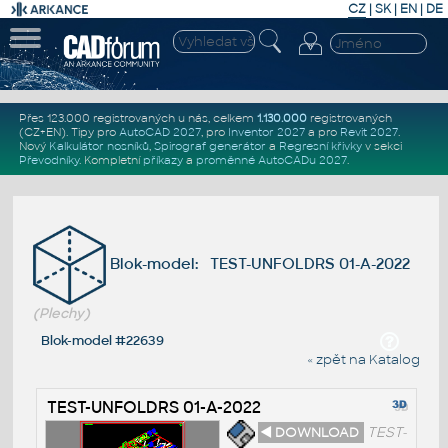
CZ
|
SK
|
EN
|
DE
Přes 123.000 registrovaných u nás, celkem
1.130.000
registrovaných
(CZ+EN)
. Tipy pro
AutoCAD 2027
, pro
Inventor 2027
a pro
Revit 2027
.
Nový
Kalkulátor nosníků
,
Spirograf generátor
a
Regresní křivky
v sekci
Převodníky
.
Kompletní
příkazy
a
proměnné AutoCADu 2027
.
Blok-model: TEST-UNFOLDRS 01-A-2022
(Plechy)
Blok-model #22639
« zpět na Katalog
TEST-UNFOLDRS 01-A-2022
◄ DOWNLOAD
TEST-