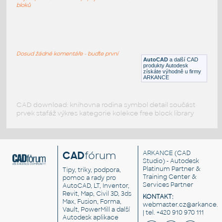
DWG
_Různé-Jiné
bloků
CUBE_ANIPATH_02
:
DISCOVER THE ANIPATH COMMAND
Dosud žádné komentáře - buďte první
AutoCAD
a další CAD
DWG
_Různé-Jiné
produkty Autodesk
získáte výhodně u firmy
ARKANCE
CAD download: knihovna rodina symbol detail součást
prvek stafáž výkres kategorie kolekce free block library
CAD
fórum
ARKANCE
(CAD
Studio) - Autodesk
Platinum Partner &
Tipy, triky, podpora,
Training Center &
pomoc a rady pro
Services Partner
AutoCAD, LT, Inventor,
Revit, Map, Civil 3D, 3ds
KONTAKT:
Max, Fusion, Forma,
webmaster.cz@arkance.w
Vault, PowerMill a další
| tel. +420 910 970 111
Autodesk aplikace