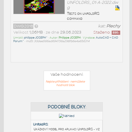
UNFOLDRS_01-A-2022.dw
g
Tests on unfoldRS
command
DWG2018
kat:
Plechy
Velikost
1,06MB
• ze dne
29.06.2023
Staženo:
896
x
Umístil:
philippe JOSEPH^
• Autor:
Philippe JOSEPH
• Výrobce:
AutoCAD + CAD
Forum^
•
md5: 30dee566ad694736a298fb6e4a656314
Vaše hodnocení:
Nejste přihlášeni - nemůžete
hodnotit blok