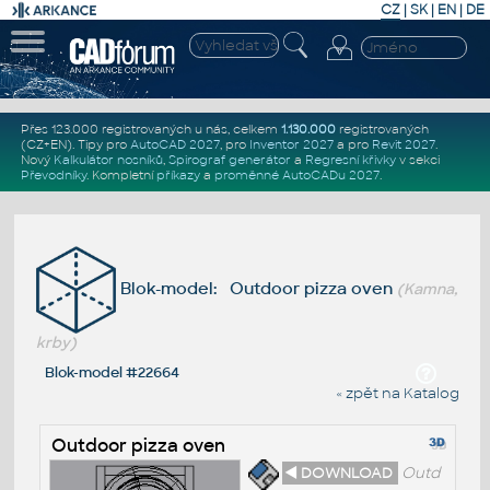
CZ
|
SK
|
EN
|
DE
Přes 123.000 registrovaných u nás, celkem
1.130.000
registrovaných
(CZ+EN)
. Tipy pro
AutoCAD 2027
, pro
Inventor 2027
a pro
Revit 2027
.
Nový
Kalkulátor nosníků
,
Spirograf generátor
a
Regresní křivky
v sekci
Převodníky
.
Kompletní
příkazy
a
proměnné AutoCADu 2027
.
Blok-model: Outdoor pizza oven
(Kamna,
krby)
Blok-model #22664
« zpět na Katalog
Outdoor pizza oven
◄ DOWNLOAD
Outd