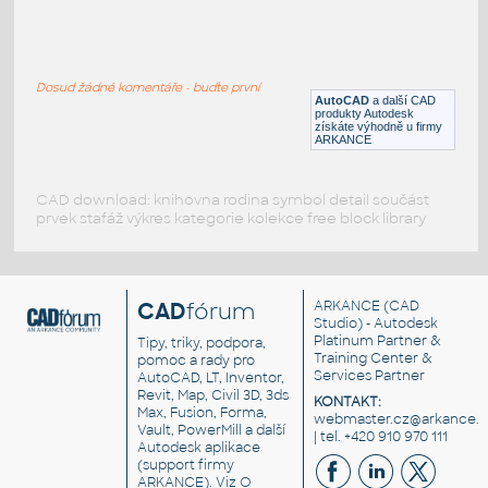
BULLSEYE ROUND-840 DIAM
:
Rám kulatého okna
Dosud žádné komentáře - buďte první
DWG
Okna
AutoCAD
a další CAD
produkty Autodesk
získáte výhodně u firmy
ARKANCE
CAD download: knihovna rodina symbol detail součást
prvek stafáž výkres kategorie kolekce free block library
CAD
fórum
ARKANCE
(CAD
Studio) - Autodesk
Platinum Partner &
Tipy, triky, podpora,
Training Center &
pomoc a rady pro
Services Partner
AutoCAD, LT, Inventor,
Revit, Map, Civil 3D, 3ds
KONTAKT:
Max, Fusion, Forma,
webmaster.cz@arkance.w
Vault, PowerMill a další
| tel. +420 910 970 111
Autodesk aplikace
(support firmy
ARKANCE). Viz
O