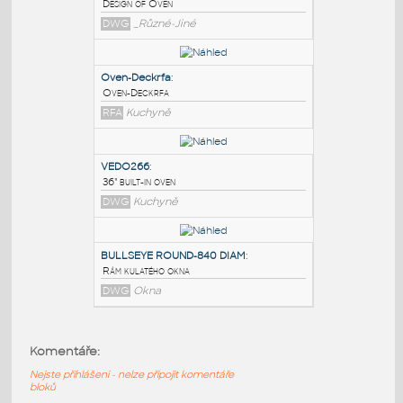
PODOBNÉ BLOKY
:
Proposed design of Heating Oven
:
Design of Oven
DWG
_Různé-Jiné
Oven-Deckrfa
:
Oven-Deckrfa
RFA
Kuchyně
VEDO266
:
Komentáře:
36" built-in oven
Nejste přihlášeni - nelze připojit komentáře
DWG
Kuchyně
bloků