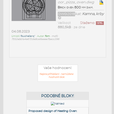
oor_pizza_oven.dwg
Brick oven 800 mm diam.
DWG2018
kat:
Kamna, krby
Velikost
Staženo:
1376
x
880,5kB
• ze dne
04.08.2023
Umístil:
fbucheliarq^
• Autor:
fbm
•
md5:
7552ebb1a4e672de8ce9aeee7bacc396
Vaše hodnocení:
Nejste přihlášeni - nemůžete
hodnotit blok