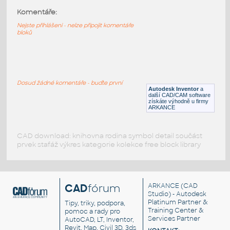
Komentáře:
KTRClutch1
:
Elastická spojka
Nejste přihlášeni - nelze připojit komentáře
bloků
IPT
Pohybové součásti
Protection relays ABB REF 610
:
Ochranné relé ABB REF 610
Dosud žádné komentáře - buďte první
Autodesk Inventor
a
DWG
Relé, spínače
další CAD/CAM software
získáte výhodně u firmy
ARKANCE
CAD download: knihovna rodina symbol detail součást
prvek stafáž výkres kategorie kolekce free block library
CAD
fórum
ARKANCE
(CAD
Studio) - Autodesk
Platinum Partner &
Tipy, triky, podpora,
Training Center &
pomoc a rady pro
Services Partner
AutoCAD, LT, Inventor,
Revit, Map, Civil 3D, 3ds