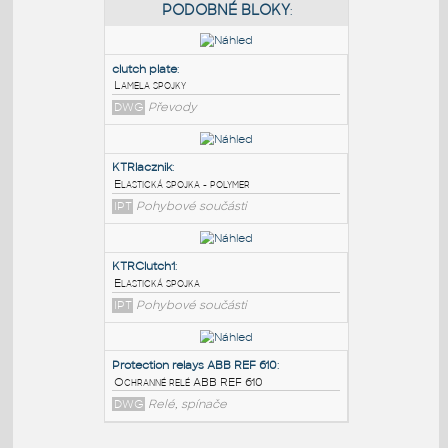
PODOBNÉ BLOKY
:
clutch plate
:
Lamela spojky
DWG
Převody
KTRlacznik
:
Elastická spojka - polymer
IPT
Pohybové součásti