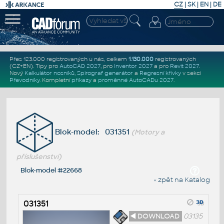
CZ
|
SK
|
EN
|
DE
Přes 123.000 registrovaných u nás, celkem
1.130.000
registrovaných
(CZ+EN)
. Tipy pro
AutoCAD 2027
, pro
Inventor 2027
a pro
Revit 2027
.
Nový
Kalkulátor nosníků
,
Spirograf generátor
a
Regresní křivky
v sekci
Převodníky
.
Kompletní
příkazy
a
proměnné AutoCADu 2027
.
Blok-model: 031351
(Motory a
příslušenství)
Blok-model #22668
« zpět na Katalog
031351
◄ DOWNLOAD
03135