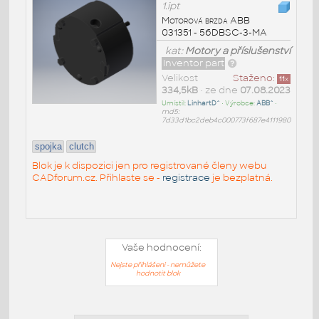
1.ipt
Motorová brzda ABB
031351 - 56DBSC-3-MA
kat:
Motory a příslušenství
Inventor part
Velikost
Staženo:
11
x
334,5kB
• ze dne
07.08.2023
Umístil:
LinhartD^
• Výrobce:
ABB^
•
md5:
7d33d1bc2deb4c000773f687e4111980
spojka
clutch
Blok je k dispozici jen pro registrované členy webu
CADforum.cz. Přihlaste se -
registrace
je bezplatná.
Vaše hodnocení:
Nejste přihlášeni - nemůžete
hodnotit blok