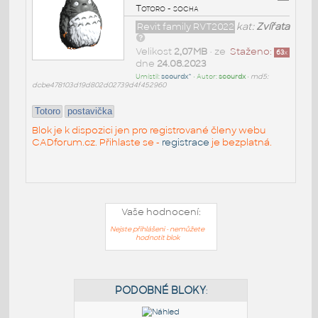
Totoro - socha
Revit family RVT2022
kat:
Zvířata
Velikost
2,07MB
• ze
Staženo:
63
x
dne
24.08.2023
Umístil:
scourdx^
• Autor:
scourdx
•
md5:
dcbe478103d19d802d02739d4f452960
Totoro
postavička
Blok je k dispozici jen pro registrované členy webu
CADforum.cz. Přihlaste se -
registrace
je bezplatná.
Vaše hodnocení:
Nejste přihlášeni - nemůžete
hodnotit blok