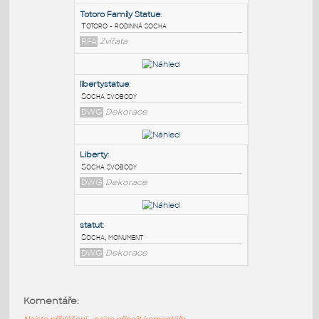
PODOBNÉ BLOKY
:
Totoro Family Statue
:
Totoro - rodinná socha
RFA
Zvířata
libertystatue
:
Socha svobody
DWG
Dekorace
Liberty
:
Komentáře:
Socha svobody
Nejste přihlášeni - nelze připojit komentáře