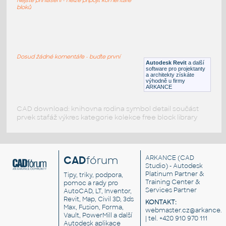
DWG
Dekorace
bloků
statut
:
Socha, monument
Dosud žádné komentáře - buďte první
Autodesk Revit
a další
DWG
Dekorace
software pro projektanty
a architekty získáte
výhodně u firmy
ARKANCE
CAD download: knihovna rodina symbol detail součást
prvek stafáž výkres kategorie kolekce free block library
CAD
fórum
ARKANCE
(CAD
Studio) - Autodesk
Platinum Partner &
Tipy, triky, podpora,
Training Center &
pomoc a rady pro
Services Partner
AutoCAD, LT, Inventor,
Revit, Map, Civil 3D, 3ds
KONTAKT:
Max, Fusion, Forma,
webmaster.cz@arkance.w
Vault, PowerMill a další
| tel. +420 910 970 111
Autodesk aplikace