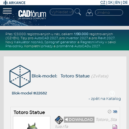
CZ
|
SK
|
EN
|
DE
Přes 123.000 registrovaných u nás, celkem
1.130.000
registrovaných
(CZ+EN)
. Tipy pro
AutoCAD 2027
, pro
Inventor 2027
a pro
Revit 2027
.
Nový
Kalkulátor nosníků
,
Spirograf generátor
a
Regresní křivky
v sekci
Převodníky
.
Kompletní
příkazy
a
proměnné AutoCADu 2027
.
Blok-model: Totoro Statue
(Zvířata)
Blok-model #22682
« zpět na Katalog
Totoro Statue
◄ DOWNLOAD
Totoro_Sta
tue.rfa