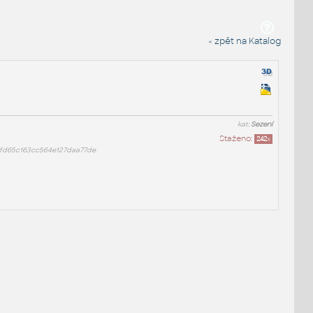
« zpět na Katalog
kat:
Sezení
Staženo:
242
x
5fd65c163cc564e127daa77de