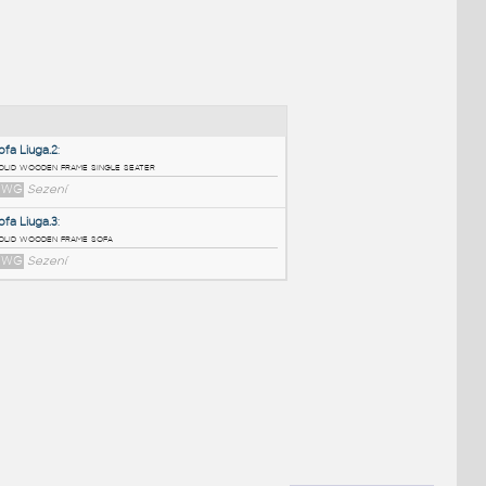
NÉ BLOKY
:
Sofa Liuga.2
:
solid wooden frame single seater
DWG
Sezení
Sofa Liuga.3
:
solid wooden frame sofa
DWG
Sezení