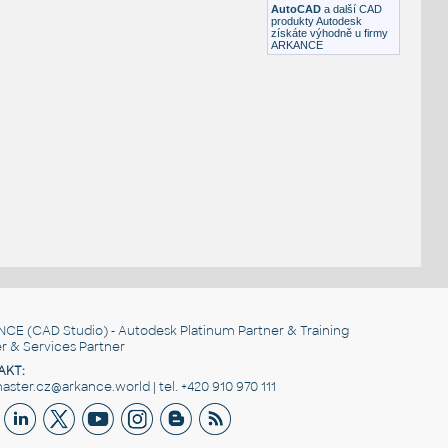
AutoCAD
a další CAD
produkty Autodesk
získáte výhodně u firmy
ARKANCE
NCE
(CAD Studio) - Autodesk Platinum Partner & Training
r & Services Partner
AKT:
ster.cz@arkance.world | tel. +420 910 970 111