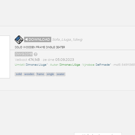
◄ DOWNLOAD
Sofa_Liuga_1.dwg
solid wooden frame single seater
DWG2018
Velikost
474,1kB
• ze dne
05.09.2023
Umístil:
Simonas Liuga^
• Autor:
Simonas Liūga
• Výrobce:
Self made^
•
md5: 5491136
solid
wooden
frame
single
seater