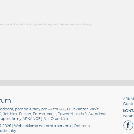
l součást prvek stafáž výkres kategorie kolekce free block library
rum
ARKA
Cente
, podpora, pomoc a rady pro AutoCAD, LT, Inventor, Revit,
KONT
3D, 3ds Max, Fusion, Forma, Vault, PowerMill a další Autodesk
webma
support firmy ARKANCE). Viz
O portálu
.
© 2026 |
Web reklama
na tomto serveru |
Ochrana
podmínky