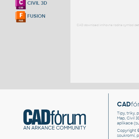
CIVIL 3D
FUSION
CAD download: knihovna rodina symbol detai
CAD
fó
Tipy, triky
Map, Civil 
aplikace (
Copyright 
soukromí, 