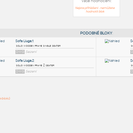
Vaše hodnocení:
Nejste přihlášeni - nemůžete
hodnotit blok
PODOB
Sofa Liuga.1
:
ře bloků
solid wooden frame single seater
DWG
Sezení
Sofa Liuga.2
:
solid wooden frame 2 seater
DWG
Sezení