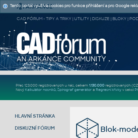
Tento portál využívá cookies pro funkce přihlášení a pro Google rek
CAD FÓRUM - TIPY A TRIKY | UTILITY | DISKUZE | BLOKY |
Přes 123.000 registrovaných u nás, celkem
1.130.000
registrovaných (C
Nový
Kalkulátor nosníků
,
Spirograf generátor
a
Regresní křivky
v sekci
P
HLAVNÍ STRÁNKA
Blok-mode
DISKUZNÍ FÓRUM