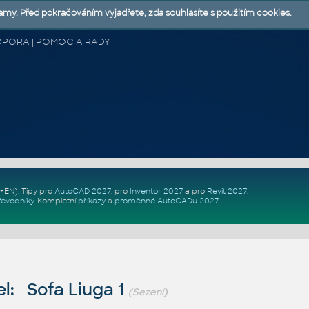
lamy. Před pokračováním vyjadřete, zda souhlasíte s použitím cookies.
 PODPORA | POMOC A RADY
Z+EN)
. Tipy pro
AutoCAD 2027
, pro
Inventor 2027
a pro
Revit 2027
.
řevodníky
.
Kompletní
příkazy
a
proměnné AutoCADu 2027
.
l: Sofa Liuga 1
(Sezení)