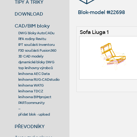
TIPY A TRIKY
Blok-model #22698
DOWNLOAD
CAD/BIM bloky
Sofa Liuga 1
DWG bloky AutoCADu
RFA rodiny Revitu
IPT součásti Inventoru
F3D součásti Fusion360
3D CAD modely
dynamické bloky DWG
top knihovny výrobců
knihovna AEC Data
knihovna RUG-CADstudio
knihovna WATG
knihovna TDCZ
knihovna BIMproject
PARTcommunity
--
přidat blok - upload
PŘEVODNÍKY