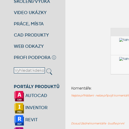
ŠKOLENÍ/VÝUKA
VIDEO UKÁZKY
PRÁCE, MÍSTA
CAD PRODUKTY
WEB ODKAZY
PROFI PODPORA
ⓘ
PORTÁLY PRODUKTŮ
Komentáře:
AUTOCAD
Nejste přihlášeni - nelze připojit komentá
INVENTOR
REVIT
Dosud žádné komentáře - buďte první