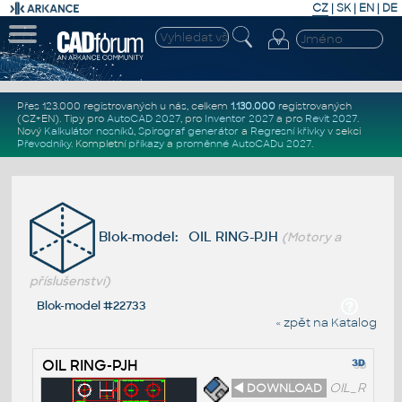
CZ
|
SK
|
EN
|
DE
Přes 123.000 registrovaných u nás, celkem
1.130.000
registrovaných
(CZ+EN)
. Tipy pro
AutoCAD 2027
, pro
Inventor 2027
a pro
Revit 2027
.
Nový
Kalkulátor nosníků
,
Spirograf generátor
a
Regresní křivky
v sekci
Převodníky
.
Kompletní
příkazy
a
proměnné AutoCADu 2027
.
Blok-model: OIL RING-PJH
(Motory a
příslušenství)
Blok-model #22733
« zpět na Katalog
OIL RING-PJH
◄ DOWNLOAD
OIL_R