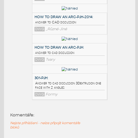
PODOBNÉ BLOKY
:
new_drawing-PJH
:
CAD DISCUSSION : SCALE
DWG
_Různé-Jiné
HOW TO DRAW AN ARC-PJH-2014
:
answer to CAD discussion
DWG
_Různé-Jiné
HOW TO DRAW AN ARC-PJH
:
answer to cad discussion
Komentáře:
DWG
Tvary
Nejste přihlášeni - nelze připojit komentáře
bloků