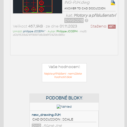
ING-PJH.dwg
answer to cad discussion
kat:
Motory a příslušenství
DWG2018
Velikost
467,9kB
• ze dne
01.11.2023
Staženo:
497
x
Umístil:
philippe JOSEPH^
• Autor:
Philippe JOSEPH
•
md5:
d3d1539d24ff8997db3b61f3429c985c
Vaše hodnocení:
Nejste přihlášeni - nemůžete
hodnotit blok