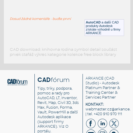
301-PJH
:
Answer to cad discussion 3Dextrusion one
face with 2 angles
Dosud žádné komentáře - buďte první
DWG
Formy
AutoCAD
a další CAD
produkty Autodesk
získáte výhodně u firmy
ARKANCE
CAD download: knihovna rodina symbol detail součást
prvek stafáž výkres kategorie kolekce free block library
CAD
fórum
ARKANCE
(CAD
Studio) - Autodesk
Platinum Partner &
Tipy, triky, podpora,
Training Center &
pomoc a rady pro
Services Partner
AutoCAD, LT, Inventor,
Revit, Map, Civil 3D, 3ds
KONTAKT:
Max, Fusion, Forma,
webmaster.cz@arkance.w
Vault, PowerMill a další
| tel. +420 910 970 111
Autodesk aplikace
(support firmy
ARKANCE). Viz
O
portálu
.