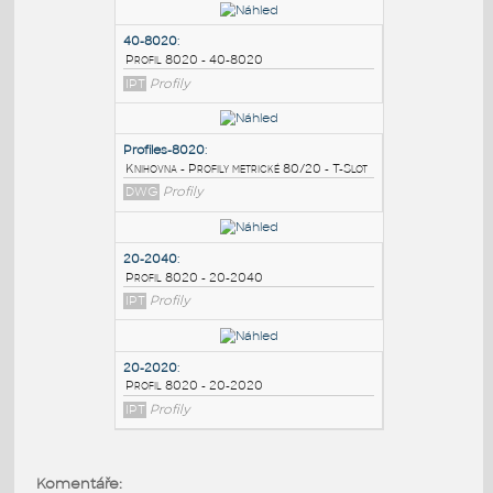
PODOBNÉ BLOKY
:
40-8020
:
Profil 8020 - 40-8020
IPT
Profily
Profiles-8020
:
Knihovna - Profily metrické 80/20 - T-Slot
DWG
Profily
20-2040
:
Komentáře: