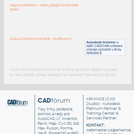
Profil 8020 - 20-2040
Nejste přihlášeni - nelze připojit komentáře
IPT
Profily
bloků
20-2020
:
Profil 8020 - 20-2020
Dosud žádné komentáře - buďte první
Autodesk Inventor
a
IPT
Profily
další CAD/CAM software
získáte výhodně u firmy
ARKANCE
CAD download: knihovna rodina symbol detail součást
prvek stafáž výkres kategorie kolekce free block library
CAD
fórum
ARKANCE
(CAD
Studio) - Autodesk
Platinum Partner &
Tipy, triky, podpora,
Training Center &
pomoc a rady pro
Services Partner
AutoCAD, LT, Inventor,
Revit, Map, Civil 3D, 3ds
KONTAKT:
Max, Fusion, Forma,
webmaster.cz@arkance.w
Vault, PowerMill a další