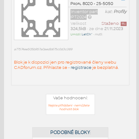
Profil 8020 - 25-5050
Inventor part
kat:
Profily
IPT2024
Velikost
Staženo:
11
x
324,5kB
• ze dne
21.11.2023
Umístil:
LatCh^
•
md5:
a77574ee505b957a0aedb675c0d3c389
Blok je k dispozici jen pro registrované členy webu
CADforum.cz. Přihlaste se -
registrace
je bezplatná.
Vaše hodnocení:
Nejste přihlášeni - nemůžete
hodnotit blok