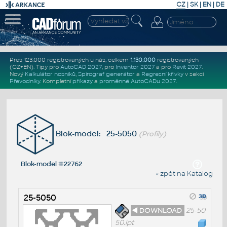
CZ
|
SK
|
EN
|
DE
Přes 123.000 registrovaných u nás, celkem
1.130.000
registrovaných
(CZ+EN)
. Tipy pro
AutoCAD 2027
, pro
Inventor 2027
a pro
Revit 2027
.
Nový
Kalkulátor nosníků
,
Spirograf generátor
a
Regresní křivky
v sekci
Převodníky
.
Kompletní
příkazy
a
proměnné AutoCADu 2027
.
Blok-model: 25-5050
(Profily)
Blok-model #22762
« zpět na Katalog
25-5050
◄ DOWNLOAD
25-50
50.ipt