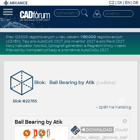
CZ
|
SK
|
EN
|
DE
Přes 123.000 registrovaných u nás, celkem
1.130.000
registrovaných
(CZ+EN)
. Tipy pro
AutoCAD 2027
, pro
Inventor 2027
a pro
Revit 2027
.
Nový
Kalkulátor nosníků
,
Spirograf generátor
a
Regresní křivky
v sekci
Převodníky
.
Kompletní
příkazy
a
proměnné AutoCADu 2027
.
Blok: Ball Bearing by Atik
(Ložiska)
Blok #22785
« zpět na Katalog
Ball Bearing by Atik
◄ DOWNLOAD
Doubl
e_Row_deep_groove_ball