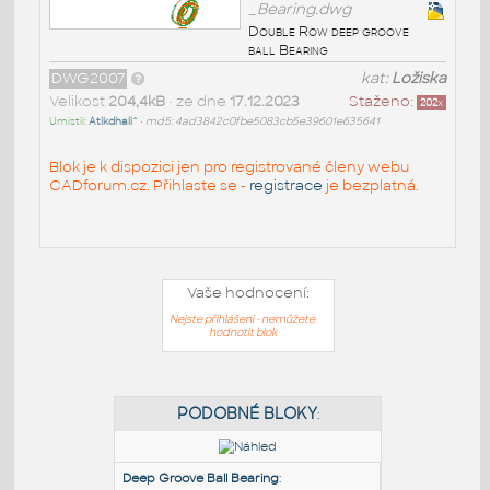
_Bearing.dwg
Double Row deep groove
ball Bearing
DWG2007
kat:
Ložiska
Velikost
204,4kB
• ze dne
17.12.2023
Staženo:
202
x
Umístil:
Atikdhali^
•
md5: 4ad3842c0fbe5083cb5e39601e635641
Blok je k dispozici jen pro registrované členy webu
CADforum.cz. Přihlaste se -
registrace
je bezplatná.
Vaše hodnocení:
Nejste přihlášeni - nemůžete
hodnotit blok