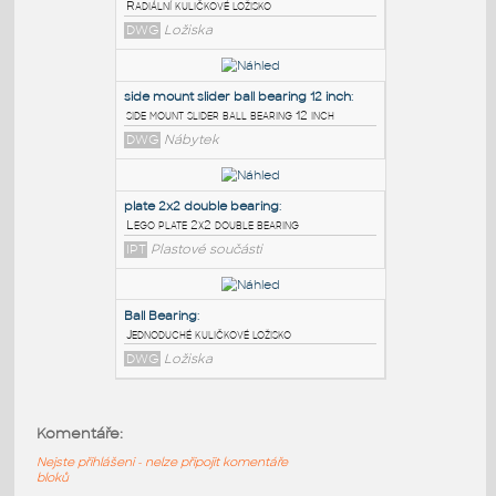
PODOBNÉ BLOKY
:
Deep Groove Ball Bearing
:
Radiální kuličkové ložisko
DWG
Ložiska
side mount slider ball bearing 12 inch
:
side mount slider ball bearing 12 inch
DWG
Nábytek
plate 2x2 double bearing
:
Komentáře:
Lego plate 2x2 double bearing
Nejste přihlášeni - nelze připojit komentáře
IPT
Plastové součásti
bloků