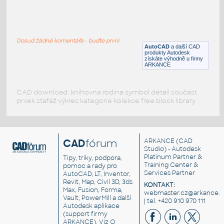
Ball Bearing
:
Jednoduché kuličkové ložisko
Dosud žádné komentáře - buďte první
DWG
Ložiska
AutoCAD
a další CAD
produkty Autodesk
získáte výhodně u firmy
ARKANCE
CAD download: knihovna rodina symbol detail součást
prvek stafáž výkres kategorie kolekce free block library
CAD
fórum
ARKANCE
(CAD
Studio) - Autodesk
Platinum Partner &
Tipy, triky, podpora,
Training Center &
pomoc a rady pro
Services Partner
AutoCAD, LT, Inventor,
Revit, Map, Civil 3D, 3ds
KONTAKT:
Max, Fusion, Forma,
webmaster.cz@arkance.w
Vault, PowerMill a další
| tel. +420 910 970 111
Autodesk aplikace
(support firmy
ARKANCE). Viz
O