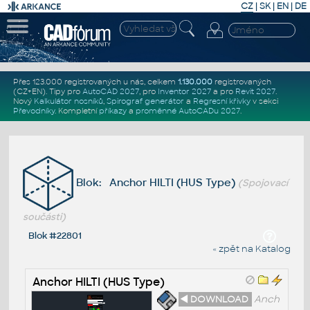
CZ
|
SK
|
EN
|
DE
Přes 123.000 registrovaných u nás, celkem
1.130.000
registrovaných
(CZ+EN)
. Tipy pro
AutoCAD 2027
, pro
Inventor 2027
a pro
Revit 2027
.
Nový
Kalkulátor nosníků
,
Spirograf generátor
a
Regresní křivky
v sekci
Převodníky
.
Kompletní
příkazy
a
proměnné AutoCADu 2027
.
Blok: Anchor HILTI (HUS Type)
(Spojovací
součásti)
Blok #22801
« zpět na Katalog
Anchor HILTI (HUS Type)
◄ DOWNLOAD
Anch