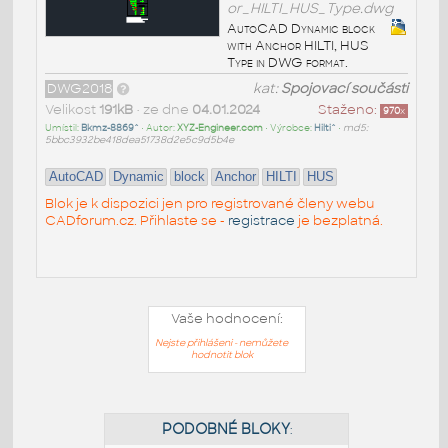
or_HILTI_HUS_Type.dwg
AutoCAD Dynamic block
with Anchor HILTI, HUS
Type in DWG format.
DWG2018
kat:
Spojovací součásti
Velikost
191kB
• ze dne
04.01.2024
Staženo:
970
x
Umístil:
Bkmz-8869^
• Autor:
XYZ-Engineer.com
• Výrobce:
Hilti^
•
md5:
5bbc3932be418dea51738d2e5c9d5b4e
AutoCAD
Dynamic
block
Anchor
HILTI
HUS
Blok je k dispozici jen pro registrované členy webu
CADforum.cz. Přihlaste se -
registrace
je bezplatná.
Vaše hodnocení:
Nejste přihlášeni - nemůžete
hodnotit blok