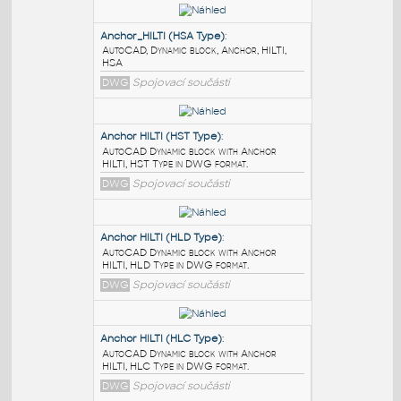
PODOBNÉ BLOKY
:
Anchor_HILTI (HSA Type)
:
AutoCAD, Dynamic block, Anchor, HILTI,
HSA
DWG
Spojovací součásti
Anchor HILTI (HST Type)
:
AutoCAD Dynamic block with Anchor
HILTI, HST Type in DWG format.
DWG
Spojovací součásti