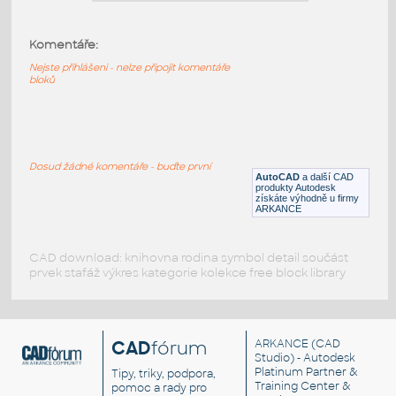
Anchor HILTI (HLD Type)
:
AutoCAD Dynamic block with Anchor
Komentáře:
HILTI, HLD Type in DWG format.
Nejste přihlášeni - nelze připojit komentáře
DWG
Spojovací součásti
bloků
Anchor HILTI (HLC Type)
:
AutoCAD Dynamic block with Anchor
Dosud žádné komentáře - buďte první
HILTI, HLC Type in DWG format.
AutoCAD
a další CAD
produkty Autodesk
DWG
Spojovací součásti
získáte výhodně u firmy
ARKANCE
CAD download: knihovna rodina symbol detail součást
prvek stafáž výkres kategorie kolekce free block library
CAD
fórum
ARKANCE
(CAD
Studio) - Autodesk
Platinum Partner &
Tipy, triky, podpora,
Training Center &
pomoc a rady pro