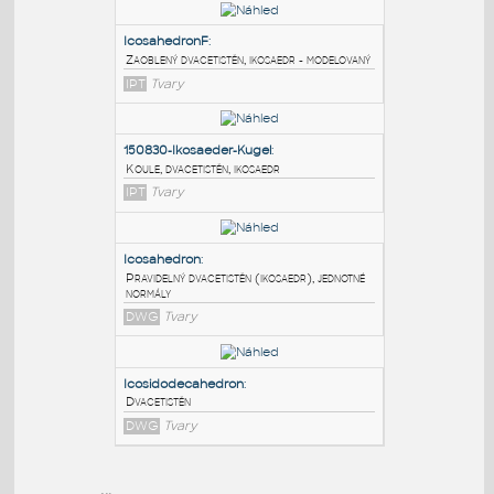
PODOBNÉ BLOKY
:
IcosahedronF
:
Zaoblený dvacetistěn, ikosaedr - modelovaný
IPT
Tvary
150830-Ikosaeder-Kugel
:
Koule, dvacetistěn, ikosaedr
IPT
Tvary
Icosahedron
: