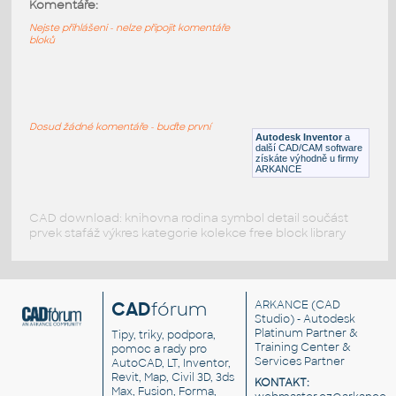
Komentáře:
Pravidelný dvacetistěn (ikosaedr), jednotné
normály
Nejste přihlášeni - nelze připojit komentáře
bloků
DWG
Tvary
Icosidodecahedron
:
Dvacetistěn
Dosud žádné komentáře - buďte první
Autodesk Inventor
a
DWG
Tvary
další CAD/CAM software
získáte výhodně u firmy
ARKANCE
CAD download: knihovna rodina symbol detail součást
prvek stafáž výkres kategorie kolekce free block library
CAD
fórum
ARKANCE
(CAD
Studio) - Autodesk
Platinum Partner &
Tipy, triky, podpora,
Training Center &
pomoc a rady pro
Services Partner
AutoCAD, LT, Inventor,
Revit, Map, Civil 3D, 3ds
KONTAKT:
Max, Fusion, Forma,