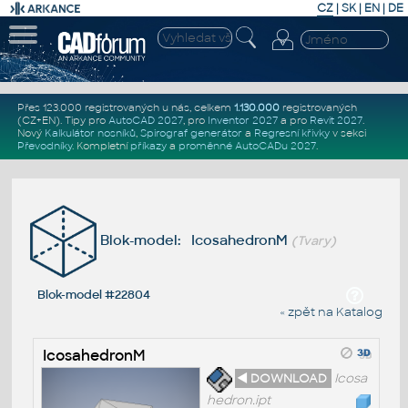
CZ
|
SK
|
EN
|
DE
Přes 123.000 registrovaných u nás, celkem
1.130.000
registrovaných
(CZ+EN)
. Tipy pro
AutoCAD 2027
, pro
Inventor 2027
a pro
Revit 2027
.
Nový
Kalkulátor nosníků
,
Spirograf generátor
a
Regresní křivky
v sekci
Převodníky
.
Kompletní
příkazy
a
proměnné AutoCADu 2027
.
Blok-model: IcosahedronM
(Tvary)
Blok-model #22804
« zpět na Katalog
IcosahedronM
◄ DOWNLOAD
Icosa
hedron.ipt