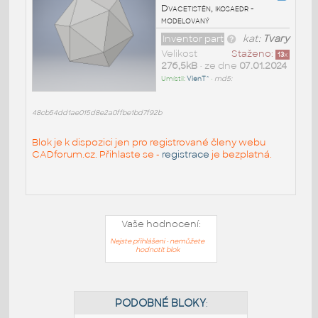
Dvacetistěn, ikosaedr -
modelovaný
Inventor part
kat:
Tvary
Velikost
Staženo:
13
x
276,5kB
• ze dne
07.01.2024
Umístil:
VienT^
•
md5:
48cb54dd1ae015d8e2a0ffbe1bd7f92b
Blok je k dispozici jen pro registrované členy webu
CADforum.cz. Přihlaste se -
registrace
je bezplatná.
Vaše hodnocení:
Nejste přihlášeni - nemůžete
hodnotit blok