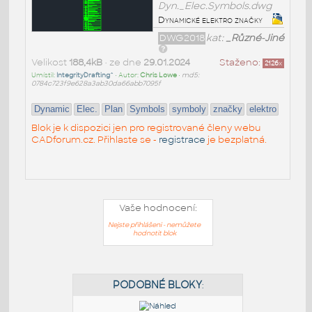
Dyn._Elec.Symbols.dwg
Dynamické elektro značky
DWG2018
kat:
_Různé-Jiné
Velikost
188,4kB
• ze dne
29.01.2024
Staženo:
2126
x
Umístil:
IntegrityDrafting^
• Autor:
Chris Lowe
•
md5:
0784c723f9e628a3ab30da66abb7095f
Dynamic
Elec.
Plan
Symbols
symboly
značky
elektro
Blok je k dispozici jen pro registrované členy webu
CADforum.cz. Přihlaste se -
registrace
je bezplatná.
Vaše hodnocení:
Nejste přihlášeni - nemůžete
hodnotit blok