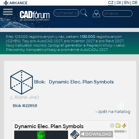
CZ
|
SK
|
EN
|
DE
Přes 123.000 registrovaných u nás, celkem
1.130.000
registrovaných
(CZ+EN)
. Tipy pro
AutoCAD 2027
, pro
Inventor 2027
a pro
Revit 2027
.
Nový
Kalkulátor nosníků
,
Spirograf generátor
a
Regresní křivky
v sekci
Převodníky
.
Kompletní
příkazy
a
proměnné AutoCADu 2027
.
Blok: Dynamic Elec. Plan Symbols
(_Různé-Jiné)
Blok #22858
« zpět na Katalog
Dynamic Elec. Plan Symbols
◄ DOWNLOAD