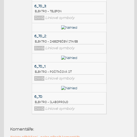
PODOBNÉ BLOKY
:
6_70_3
:
elektro - telefon
DWG
Liniové symboly
6_70_2
:
elektro - zabezpečení staveb
DWG
Liniové symboly
6_70_1
:
Komentáře:
elektro - počítačová síť
Nejste přihlášeni - nelze připojit komentáře