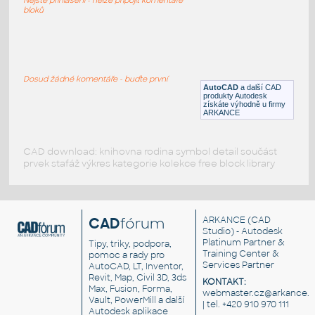
DWG
Liniové symboly
bloků
6_70
:
elektro - slaboproud
Dosud žádné komentáře - buďte první
AutoCAD
a další CAD
DWG
Liniové symboly
produkty Autodesk
získáte výhodně u firmy
ARKANCE
CAD download: knihovna rodina symbol detail součást
prvek stafáž výkres kategorie kolekce free block library
CAD
fórum
ARKANCE
(CAD
Studio) - Autodesk
Platinum Partner &
Tipy, triky, podpora,
Training Center &
pomoc a rady pro
Services Partner
AutoCAD, LT, Inventor,
Revit, Map, Civil 3D, 3ds
KONTAKT:
Max, Fusion, Forma,
webmaster.cz@arkance.w
Vault, PowerMill a další
| tel. +420 910 970 111
Autodesk aplikace