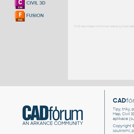
CIVIL 3D
FUSION
CAD download: knihovna rodina symbol detai
CAD
fó
Tipy, triky
Map, Civil 
aplikace (
Copyright 
soukromí, 