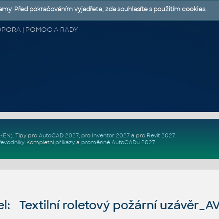
lamy. Před pokračováním vyjadřete, zda souhlasíte s použitím cookies.
 PODPORA | POMOC A RADY
Z+EN)
. Tipy pro
AutoCAD 2027
, pro
Inventor 2027
a pro
Revit 2027
.
řevodníky
.
Kompletní
příkazy
a
proměnné AutoCADu 2027
.
: Textilní roletový požární uzávěr_