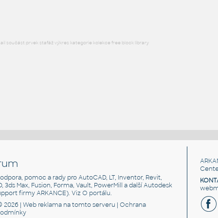
RFA
Okna
l součást prvek stafáž výkres kategorie kolekce free block library
rum
ARKA
Cente
, podpora, pomoc a rady pro AutoCAD, LT, Inventor, Revit,
KONT
3D, 3ds Max, Fusion, Forma, Vault, PowerMill a další Autodesk
webma
support firmy ARKANCE). Viz
O portálu
.
© 2026 |
Web reklama
na tomto serveru |
Ochrana
podmínky