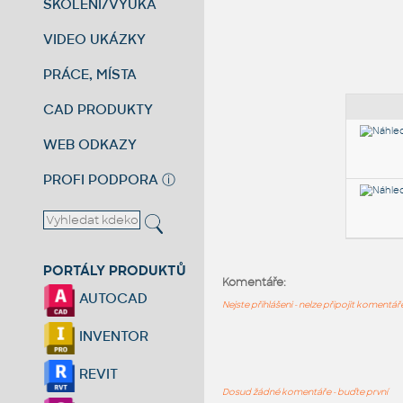
ŠKOLENÍ/VÝUKA
VIDEO UKÁZKY
PRÁCE, MÍSTA
CAD PRODUKTY
WEB ODKAZY
PROFI PODPORA
ⓘ
PORTÁLY PRODUKTŮ
Komentáře:
AUTOCAD
Nejste přihlášeni - nelze připojit komentá
INVENTOR
REVIT
Dosud žádné komentáře - buďte první