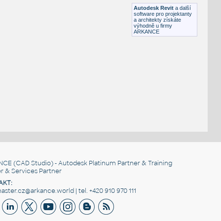
RFA
Požární
Autodesk Revit
a další
software pro projektanty
a architekty získáte
výhodně u firmy
ARKANCE
NCE
(CAD Studio) - Autodesk Platinum Partner & Training
r & Services Partner
AKT:
ster.cz@arkance.world | tel. +420 910 970 111