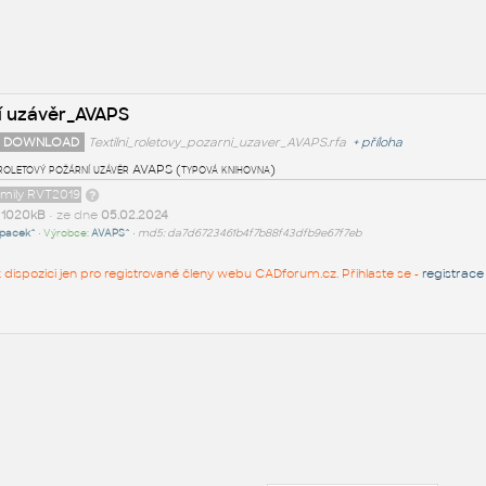
ní uzávěr_AVAPS
 DOWNLOAD
Textilni_roletovy_pozarni_uzaver_AVAPS.rfa
+
příloha
 roletový požární uzávěr AVAPS (typová knihovna)
amily RVT2019
t
1020kB
• ze dne
05.02.2024
pacek^
• Výrobce:
AVAPS^
•
md5: da7d6723461b4f7b88f43dfb9e67f7eb
 k dispozici jen pro registrované členy webu CADforum.cz. Přihlaste se -
registrace