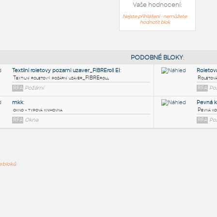
Vaše hodnocení:
Nejste přihlášeni - nemůžete
hodnotit blok
PODOB
Textilni roletovy pozarni uzaver_FIBREroll EI
:
ře bloků
Textilní roletový požární uzávěr_FIBREroll
RFA
Požární
mkk
:
okno - typová knihovna