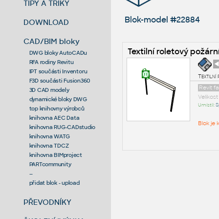
TIPY A TRIKY
Blok-model #22884
DOWNLOAD
CAD/BIM bloky
Textilní roletový požár
DWG bloky AutoCADu
RFA rodiny Revitu
◄
IPT součásti Inventoru
Textilní
F3D součásti Fusion360
Revit f
3D CAD modely
Velikos
dynamické bloky DWG
Umístil:
S
top knihovny výrobců
knihovna AEC Data
Blok je
knihovna RUG-CADstudio
knihovna WATG
knihovna TDCZ
knihovna BIMproject
PARTcommunity
--
přidat blok - upload
PŘEVODNÍKY