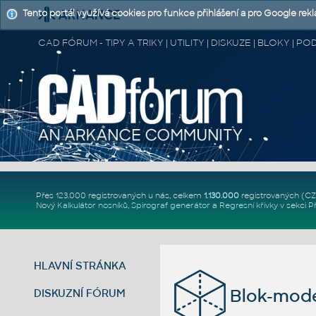
Tento portál využívá cookies pro funkce přihlášení a pro Google rek
CAD FÓRUM - TIPY A TRIKY | UTILITY | DISKUZE | BLOKY |
Přes 123.000 registrovaných u nás, celkem
1.130.000
registrovaných (C
Nový
Kalkulátor nosníků
,
Spirograf generátor
a
Regresní křivky
v sekci
P
HLAVNÍ STRÁNKA
Blok-model
DISKUZNÍ FÓRUM