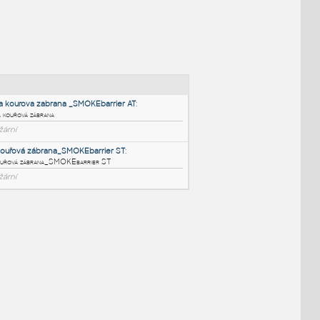
NÉ BLOKY
:
Roletova kourova zabrana _SMOKEbarrier AT
:
Roletová kouřová zábrana
RFA
Požární
Pevná kouřová zábrana_SMOKEbarrier ST
:
Pevná kouřová zábrana_SMOKEbarrier ST