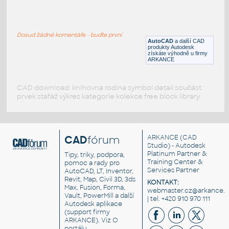
3D pergola+komplet výkresy
:
3D zahradní pergola, výkresy
Dosud žádné komentáře - buďte první
DWG
Exteriéry
AutoCAD
a další CAD
produkty Autodesk
získáte výhodně u firmy
ARKANCE
CAD download: knihovna rodina symbol detail součást
prvek stafáž výkres kategorie kolekce free block library
CAD
fórum
ARKANCE
(CAD
Studio) - Autodesk
Platinum Partner &
Tipy, triky, podpora,
Training Center &
pomoc a rady pro
Services Partner
AutoCAD, LT, Inventor,
Revit, Map, Civil 3D, 3ds
KONTAKT:
Max, Fusion, Forma,
webmaster.cz@arkance.w
Vault, PowerMill a další
| tel. +420 910 970 111
Autodesk aplikace
(support firmy
ARKANCE). Viz
O
portálu
.