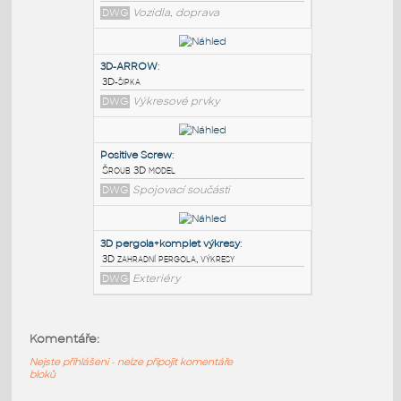
PODOBNÉ BLOKY
:
scissor lift
:
Nůžková zdvižná plošina
DWG
Vozidla, doprava
3D-ARROW
:
3D-šipka
DWG
Výkresové prvky
Positive Screw
:
Komentáře:
Šroub 3D model
Nejste přihlášeni - nelze připojit komentáře
DWG
Spojovací součásti
bloků