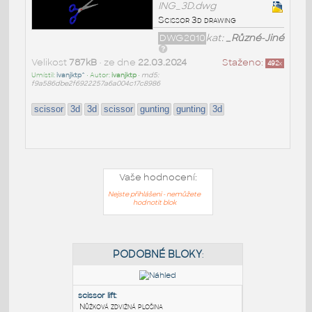
ING_3D.dwg
Scissor 3d drawing
DWG2010
kat:
_Různé-Jiné
Velikost
787kB
• ze dne
22.03.2024
Staženo:
492
x
Umístil:
ivanjktp^
• Autor:
ivanjktp
•
md5:
f9a586dbe2f6922257a6a004c17c8986
scissor
3d
3d
scissor
gunting
gunting
3d
Vaše hodnocení:
Nejste přihlášeni - nemůžete
hodnotit blok