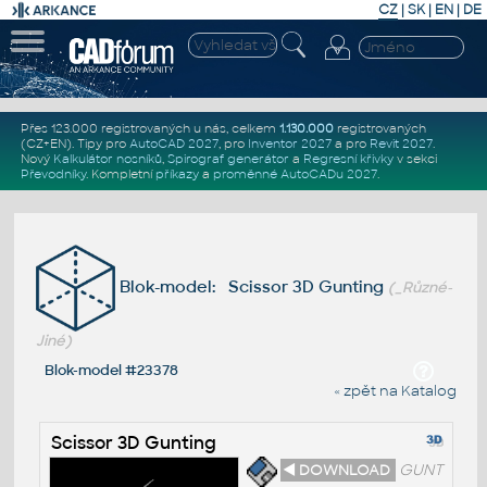
CZ
|
SK
|
EN
|
DE
Přes 123.000 registrovaných u nás, celkem
1.130.000
registrovaných
(CZ+EN)
. Tipy pro
AutoCAD 2027
, pro
Inventor 2027
a pro
Revit 2027
.
Nový
Kalkulátor nosníků
,
Spirograf generátor
a
Regresní křivky
v sekci
Převodníky
.
Kompletní
příkazy
a
proměnné AutoCADu 2027
.
Blok-model: Scissor 3D Gunting
(_Různé-
Jiné)
Blok-model #23378
« zpět na Katalog
Scissor 3D Gunting
◄ DOWNLOAD
GUNT