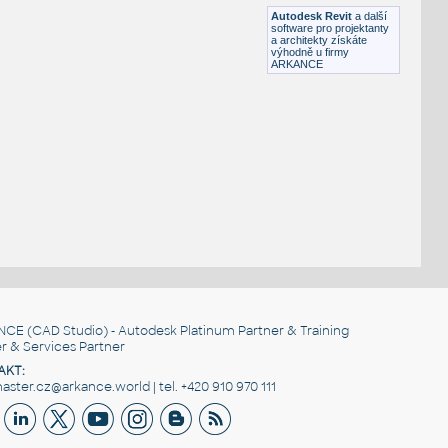
RFA
Konstrukce
Autodesk Revit
a další
software pro projektanty
a architekty získáte
výhodně u firmy
ARKANCE
NCE
(CAD Studio) - Autodesk Platinum Partner & Training
r & Services Partner
AKT:
ster.cz@arkance.world | tel. +420 910 970 111