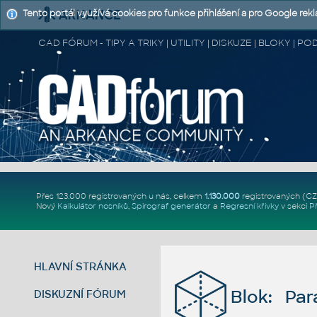
Tento portál využívá cookies pro funkce přihlášení a pro Google rek
CAD FÓRUM - TIPY A TRIKY | UTILITY | DISKUZE | BLOKY |
Přes 123.000 registrovaných u nás, celkem
1.130.000
registrovaných (C
Nový
Kalkulátor nosníků
,
Spirograf generátor
a
Regresní křivky
v sekci
P
HLAVNÍ STRÁNKA
Blok: Par
DISKUZNÍ FÓRUM