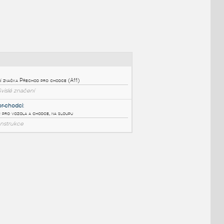
NÉ BLOKY
:
A11
:
Dopravní značka Přechod pro chodce (A11)
DWG
Svislé značení
Semafor-chodci
:
Semafor pro vozidla a chodce, na sloupu