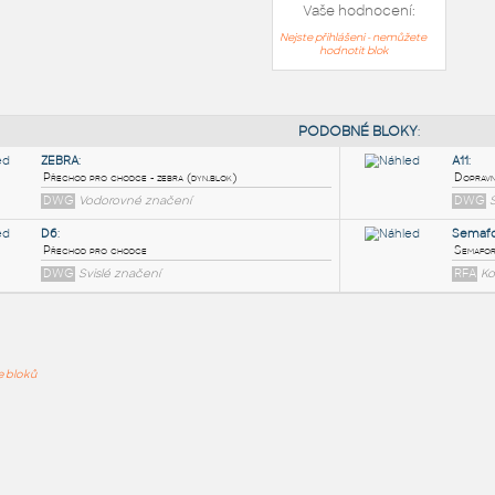
Vaše hodnocení:
Nejste přihlášeni - nemůžete
hodnotit blok
PODOB
ZEBRA
:
ře bloků
Přechod pro chodce - zebra (dyn.blok)
DWG
Vodorovné značení
D6
:
Přechod pro chodce