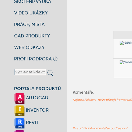
ŠKOLENÍ/VÝUKA
VIDEO UKÁZKY
PRÁCE, MÍSTA
CAD PRODUKTY
WEB ODKAZY
PROFI PODPORA
ⓘ
PORTÁLY PRODUKTŮ
Komentáře:
AUTOCAD
Nejste přihlášeni - nelze připojit komentá
INVENTOR
REVIT
Dosud žádné komentáře - buďte první