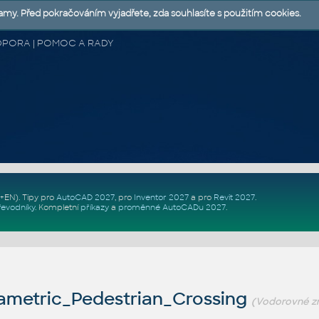
lamy. Před pokračováním vyjadřete, zda souhlasíte s použitím cookies.
 PODPORA | POMOC A RADY
Z+EN)
. Tipy pro
AutoCAD 2027
, pro
Inventor 2027
a pro
Revit 2027
.
řevodníky
.
Kompletní
příkazy
a
proměnné AutoCADu 2027
.
ametric_Pedestrian_Crossing
(Vodorovné z