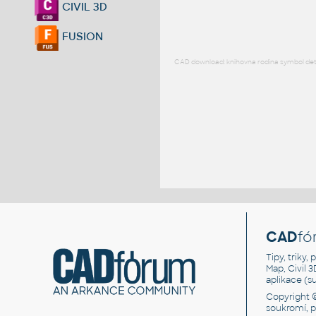
CIVIL 3D
FUSION
CAD download: knihovna rodina symbol detai
CAD
fó
Tipy, triky
Map, Civil 
aplikace (
Copyright 
soukromí, 