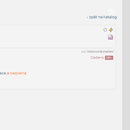
« zpět na Katalog
kat:
Vodorovné značení
Staženo:
299
x
race
je bezplatná.