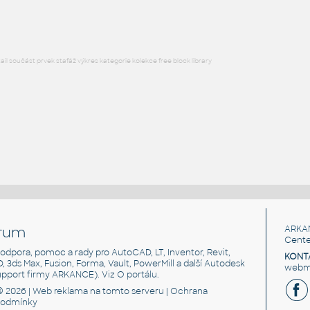
DWG
Svislé značení
l součást prvek stafáž výkres kategorie kolekce free block library
rum
ARKA
Cente
, podpora, pomoc a rady pro AutoCAD, LT, Inventor, Revit,
KONT
3D, 3ds Max, Fusion, Forma, Vault, PowerMill a další Autodesk
webma
support firmy ARKANCE). Viz
O portálu
.
© 2026 |
Web reklama
na tomto serveru |
Ochrana
podmínky