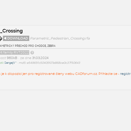
_Crossing
◄ DOWNLOAD
Parametric_Pedestrian_Crossing.rfa
ametrický přechod pro chodce, zebra
it family RVT2022
ikost
960kB
• ze dne
31.03.2024
til:
SergejV^
•
md5: e54965fc50405107e868ce0c37f50643
k je k dispozici jen pro registrované členy webu CADforum.cz. Přihlaste se -
regist