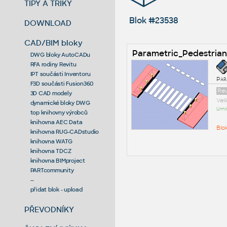
TIPY A TRIKY
Blok #23538
DOWNLOAD
CAD/BIM bloky
Parametric_Pedestrian
DWG bloky AutoCADu
RFA rodiny Revitu
IPT součásti Inventoru
Par
F3D součásti Fusion360
Rev
3D CAD modely
Vel
dynamické bloky DWG
Umís
top knihovny výrobců
knihovna AEC Data
Blo
knihovna RUG-CADstudio
knihovna WATG
knihovna TDCZ
knihovna BIMproject
PARTcommunity
--
přidat blok - upload
PŘEVODNÍKY