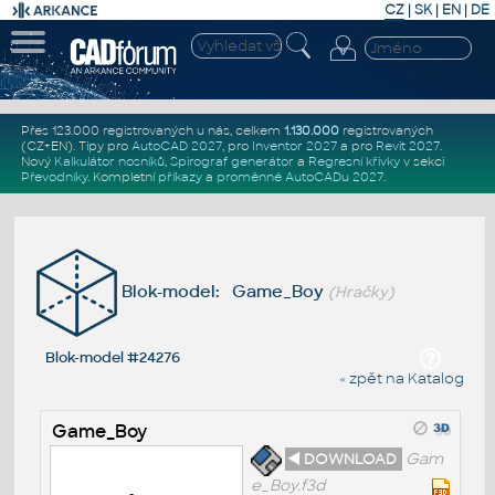
CZ
|
SK
|
EN
|
DE
Přes 123.000 registrovaných u nás, celkem
1.130.000
registrovaných
(CZ+EN)
. Tipy pro
AutoCAD 2027
, pro
Inventor 2027
a pro
Revit 2027
.
Nový
Kalkulátor nosníků
,
Spirograf generátor
a
Regresní křivky
v sekci
Převodníky
.
Kompletní
příkazy
a
proměnné AutoCADu 2027
.
Blok-model: Game_Boy
(Hračky)
Blok-model #24276
« zpět na Katalog
Game_Boy
◄ DOWNLOAD
Gam
e_Boy.f3d