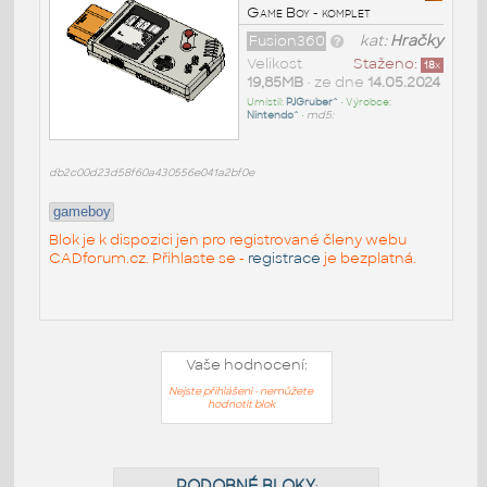
Game Boy - komplet
Fusion360
kat:
Hračky
Velikost
Staženo:
18
x
19,85MB
• ze dne
14.05.2024
Umístil:
PJGruber^
• Výrobce:
Nintendo^
•
md5:
db2c00d23d58f60a430556e041a2bf0e
gameboy
Blok je k dispozici jen pro registrované členy webu
CADforum.cz. Přihlaste se -
registrace
je bezplatná.
Vaše hodnocení:
Nejste přihlášeni - nemůžete
hodnotit blok