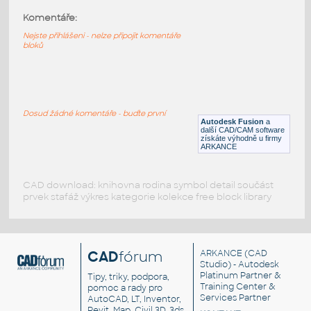
H0-lokotraktor-BN150-komplet
:
Komentáře:
H0 - úplný komplet lokotraktora BN150 -
T211
Nejste přihlášeni - nelze připojit komentáře
bloků
DWF
Kolejová
man_sitting_elevation
:
Sedící muž (pohled)
Dosud žádné komentáře - buďte první
Autodesk Fusion
a
DWG
Postavy, lidé
další CAD/CAM software
získáte výhodně u firmy
ARKANCE
CAD download: knihovna rodina symbol detail součást
prvek stafáž výkres kategorie kolekce free block library
CAD
fórum
ARKANCE
(CAD
Studio) - Autodesk
Platinum Partner &
Tipy, triky, podpora,
Training Center &
pomoc a rady pro
Services Partner
AutoCAD, LT, Inventor,
Revit, Map, Civil 3D, 3ds