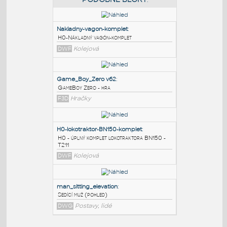
PODOBNÉ BLOKY
:
Nakladny-vagon-komplet
:
H0-Nákladný vagón-komplet
DWF
Kolejová
Game_Boy_Zero v62
:
GameBoy Zero - hra
F3D
Hračky