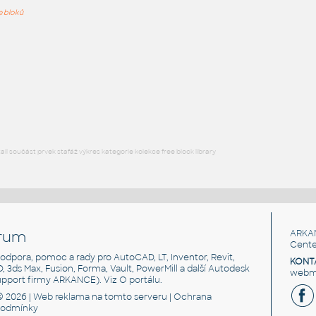
Heidi in pixels - ukázka převodu rastrového obrázku na pixelové entity
ře bloků
ImgConvert - viz tip (obrázek v příloze)
DWG
Výkresové prvky
3d stufa
:
Pec na dřevo
DWG
Kamna, krby
l součást prvek stafáž výkres kategorie kolekce free block library
rum
ARKA
Cente
, podpora, pomoc a rady pro AutoCAD, LT, Inventor, Revit,
KONT
3D, 3ds Max, Fusion, Forma, Vault, PowerMill a další Autodesk
webma
support firmy ARKANCE). Viz
O portálu
.
© 2026 |
Web reklama
na tomto serveru |
Ochrana
podmínky