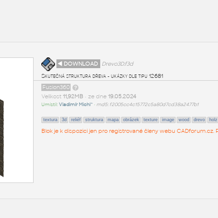
◄ DOWNLOAD
Drevo3D.f3d
Skutečná struktura dřeva - ukázky dle tipu 12681
Fusion360
Velikost
11,92MB
• ze dne
19.05.2024
Umístil:
Vladimír Michl^
•
md5: f2005cc4c15772c5a80d7cd38a2477b1
textura
3d
reliéf
struktura
mapa
obrázek
texture
image
wood
drevo
holz
Blok je k dispozici jen pro registrované členy webu CADforum.cz. P