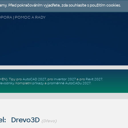
lamy. Před pokračováním vyjadřete, zda souhlasíte s použitím cookies.
 PODPORA | POMOC A RADY
Z+EN)
. Tipy pro
AutoCAD 2027
, pro
Inventor 2027
a pro
Revit 2027
.
řevodníky
.
Kompletní
příkazy
a
proměnné AutoCADu 2027
.
el: Drevo3D
(Dřevo)