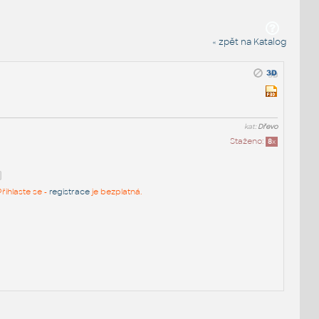
« zpět na Katalog
kat:
Dřevo
Staženo:
8
x
řihlaste se -
registrace
je bezplatná.