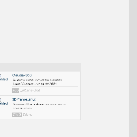
NÉ BLOKY
:
ClaudiaF360
: