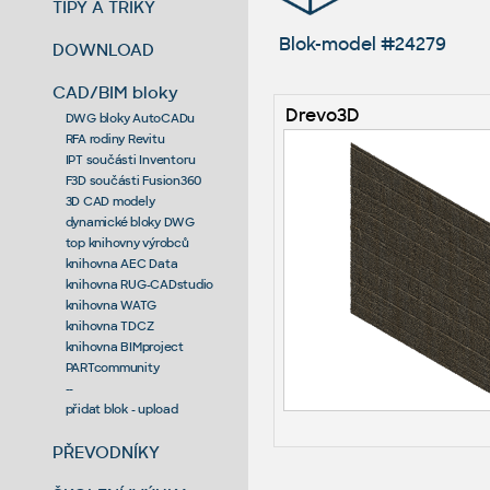
TIPY A TRIKY
Blok-model #24279
DOWNLOAD
CAD/BIM bloky
Drevo3D
DWG bloky AutoCADu
RFA rodiny Revitu
IPT součásti Inventoru
F3D součásti Fusion360
3D CAD modely
dynamické bloky DWG
top knihovny výrobců
knihovna AEC Data
knihovna RUG-CADstudio
knihovna WATG
knihovna TDCZ
knihovna BIMproject
PARTcommunity
--
přidat blok - upload
PŘEVODNÍKY