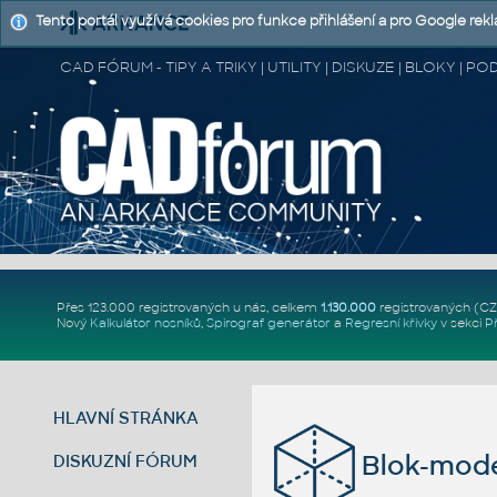
Tento portál využívá cookies pro funkce přihlášení a pro Google rek
CAD FÓRUM - TIPY A TRIKY | UTILITY | DISKUZE | BLOKY |
Přes 123.000 registrovaných u nás, celkem
1.130.000
registrovaných (C
Nový
Kalkulátor nosníků
,
Spirograf generátor
a
Regresní křivky
v sekci
P
HLAVNÍ STRÁNKA
Blok-mod
DISKUZNÍ FÓRUM