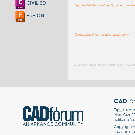
CIVIL 3D
Nejste přihlášeni - nelze připojit komentá
FUSION
Dosud žádné komentáře - buďte první
CAD download: knihovna rodina symbol detai
CAD
fó
Tipy, triky
Map, Civil 
aplikace (
Copyright 
soukromí, 