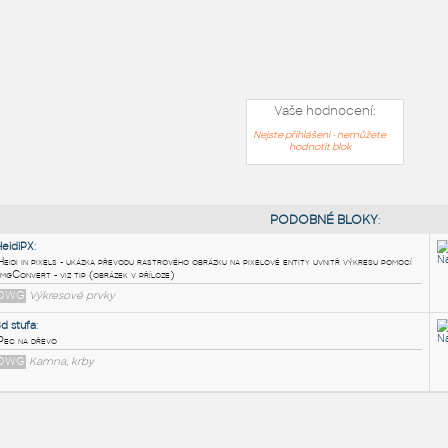
Vaše hodnocení:
Nejste přihlášeni - nemůžete
hodnotit blok
PODOB
HeidiPX
: