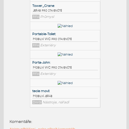
PODOBNÉ BLOKY
:
Tower_Crane
:
Jeřáb pro staveniště
RFA
Průmysl
Portable-Toilet
:
Mobilní WC pro staveniště
RFA
Exteriéry
Porta-John
:
Komentáře:
Mobilní WC pro staveniště
Nejste přihlášeni - nelze připojit komentáře