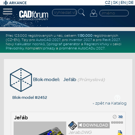
CZ
|
SK
|
EN
|
DE
Přes 123.000 registrovaných u nás, celkem
1.130.000
registrovaných
(CZ+EN)
. Tipy pro
AutoCAD 2027
, pro
Inventor 2027
a pro
Revit 2027
.
Nový
Kalkulátor nosníků
,
Spirograf generátor
a
Regresní křivky
v sekci
Převodníky
.
Kompletní
příkazy
a
proměnné AutoCADu 2027
.
Blok-model: Jeřáb
(Průmyslová)
Blok-model #2452
« zpět na Katalog
Jeřáb
◄ DOWNLOAD
Jerab.DWG