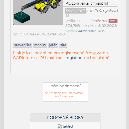
Pojízdný jeřáb, staveništní
DWG2007
kat:
Průmyslová
Velikost
Staženo:
5523
x
374,7kB
• ze dne
18.02.2008
Umístil:
Vladimír Michl^
•
md5:
36cfdc1c0a7f5dd4b19df5a7394a0d0c
staveniště
mobilní
jeřáb
site
Blok je k dispozici jen pro registrované členy webu
CADforum.cz. Přihlaste se -
registrace
je bezplatná.
Vaše hodnocení:
Nejste přihlášeni - nemůžete
hodnotit blok