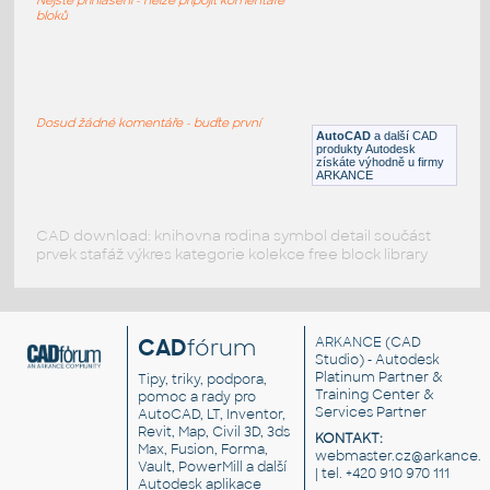
RFA
Exteriéry
bloků
tecle movil
:
Mobilní jeřáb
Dosud žádné komentáře - buďte první
AutoCAD
a další CAD
DWG
Nástroje, nářadí
produkty Autodesk
získáte výhodně u firmy
ARKANCE
CAD download: knihovna rodina symbol detail součást
prvek stafáž výkres kategorie kolekce free block library
CAD
fórum
ARKANCE
(CAD
Studio) - Autodesk
Platinum Partner &
Tipy, triky, podpora,
Training Center &
pomoc a rady pro
Services Partner
AutoCAD, LT, Inventor,
Revit, Map, Civil 3D, 3ds
KONTAKT:
Max, Fusion, Forma,
webmaster.cz@arkance.w
Vault, PowerMill a další
| tel. +420 910 970 111
Autodesk aplikace