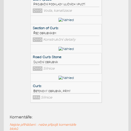
PODOBNÉ BLOKY
:
ulicni vpusti
:
Projekční podklady uličních vpustí
DWG
Voda, kanalizace
Section of Curb
:
Řez obrubníkem
DWG
Konstrukční detaily
Road Curb Stone
:
Komentáře:
Silniční obrubník
Nejste přihlášeni - nelze připojit komentáře
DWG
Silnice
bloků