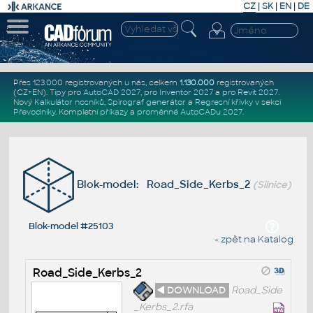
CZ
|
SK
|
EN
|
DE
Přes 123.000 registrovaných u nás, celkem
1.130.000
registrovaných
(CZ+EN)
. Tipy pro
AutoCAD 2027
, pro
Inventor 2027
a pro
Revit 2027
.
Nový
Kalkulátor nosníků
,
Spirograf generátor
a
Regresní křivky
v sekci
Převodníky
.
Kompletní
příkazy
a
proměnné AutoCADu 2027
.
Blok-model: Road_Side_Kerbs_2
(Silnice)
Blok-model #25103
« zpět na Katalog
Road_Side_Kerbs_2
◄ DOWNLOAD
Road_Side
_Kerbs_2.rfa