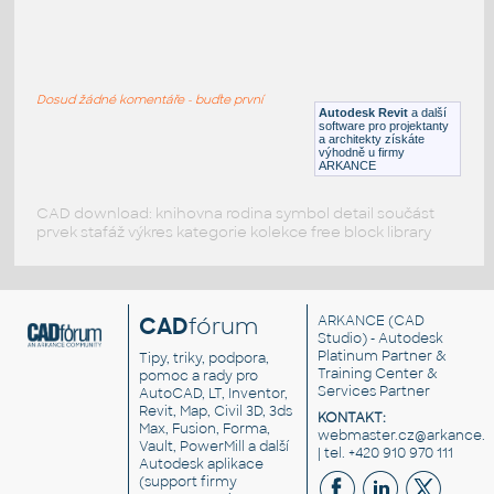
Curb
:
Betonový obrubník, přímý
Dosud žádné komentáře - buďte první
RFA
Silnice
Autodesk Revit
a další
software pro projektanty
a architekty získáte
výhodně u firmy
ARKANCE
CAD download: knihovna rodina symbol detail součást
prvek stafáž výkres kategorie kolekce free block library
CAD
fórum
ARKANCE
(CAD
Studio) - Autodesk
Platinum Partner &
Tipy, triky, podpora,
Training Center &
pomoc a rady pro
Services Partner
AutoCAD, LT, Inventor,
Revit, Map, Civil 3D, 3ds
KONTAKT:
Max, Fusion, Forma,
webmaster.cz@arkance.w
Vault, PowerMill a další
| tel. +420 910 970 111
Autodesk aplikace
(support firmy