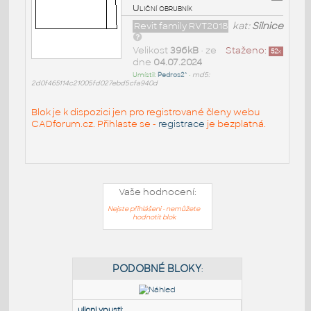
Uliční obrubník
Revit family RVT2018
kat:
Silnice
Velikost
396kB
• ze
Staženo:
52
x
dne
04.07.2024
Umístil:
Pedros2^
•
md5:
2d0f465114c21005fd027ebd5cfa940d
Blok je k dispozici jen pro registrované členy webu
CADforum.cz. Přihlaste se -
registrace
je bezplatná.
Vaše hodnocení:
Nejste přihlášeni - nemůžete
hodnotit blok