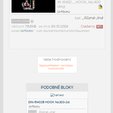
IN-15402__HOOK_No.400.
dwg
saitouiku
kat:
_Různé-Jiné
DWG2004
Velikost
78,6kB
• ze dne
30.10.2024
Staženo:
527
x
Umístil:
SAITOUIKU^
•
md5: 36e11d8729c5f82fc67d5075bad49463
Vaše hodnocení:
Nejste přihlášeni - nemůžete
hodnotit blok