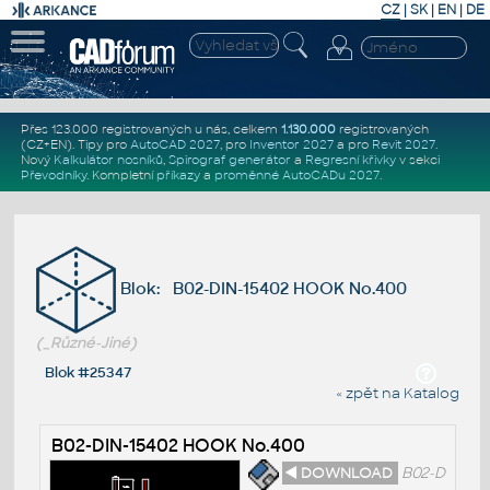
CZ
|
SK
|
EN
|
DE
Přes 123.000 registrovaných u nás, celkem
1.130.000
registrovaných
(CZ+EN)
. Tipy pro
AutoCAD 2027
, pro
Inventor 2027
a pro
Revit 2027
.
Nový
Kalkulátor nosníků
,
Spirograf generátor
a
Regresní křivky
v sekci
Převodníky
.
Kompletní
příkazy
a
proměnné AutoCADu 2027
.
Blok: B02-DIN-15402 HOOK No.400
(_Různé-Jiné)
Blok #25347
« zpět na Katalog
B02-DIN-15402 HOOK No.400
◄ DOWNLOAD
B02-D