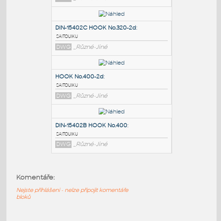
PODOBNÉ BLOKY
:
DIN-15402B HOOK No.320-2d
:
saitouiku
DWG
_Různé-Jiné
DIN-15402C HOOK No.320-2d
:
saitouiku
DWG
_Různé-Jiné
HOOK No.400-2d
:
Komentáře:
saitouiku
DWG
_Různé-Jiné
Nejste přihlášeni - nelze připojit komentáře
bloků