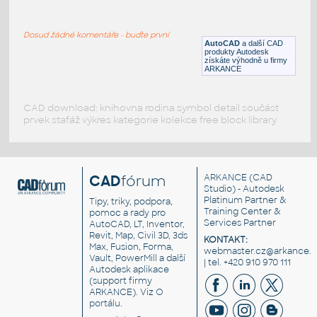
DIN-15402B HOOK No.400
:
saitouiku
Dosud žádné komentáře - buďte první
DWG
_Různé-Jiné
AutoCAD
a další CAD
produkty Autodesk
získáte výhodně u firmy
ARKANCE
CAD download: knihovna rodina symbol detail součást
prvek stafáž výkres kategorie kolekce free block library
CAD
fórum
ARKANCE
(CAD
Studio) - Autodesk
Platinum Partner &
Tipy, triky, podpora,
Training Center &
pomoc a rady pro
Services Partner
AutoCAD, LT, Inventor,
Revit, Map, Civil 3D, 3ds
KONTAKT:
Max, Fusion, Forma,
webmaster.cz@arkance.w
Vault, PowerMill a další
| tel. +420 910 970 111
Autodesk aplikace
(support firmy
ARKANCE). Viz
O
portálu
.