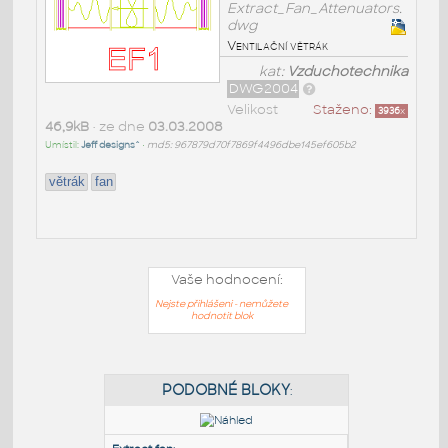
Extract_Fan_Attenuators.
dwg
Ventilační větrák
kat:
Vzduchotechnika
DWG2004
Velikost
Staženo:
3936
x
46,9kB
• ze dne
03.03.2008
Umístil:
Jeff designs^
•
md5: 967879d70f7869f4496dbe145ef605b2
větrák
fan
Vaše hodnocení:
Nejste přihlášeni - nemůžete
hodnotit blok