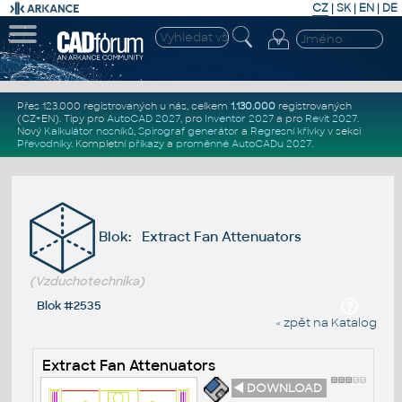
CZ
|
SK
|
EN
|
DE
Přes 123.000 registrovaných u nás, celkem
1.130.000
registrovaných
(CZ+EN)
. Tipy pro
AutoCAD 2027
, pro
Inventor 2027
a pro
Revit 2027
.
Nový
Kalkulátor nosníků
,
Spirograf generátor
a
Regresní křivky
v sekci
Převodníky
.
Kompletní
příkazy
a
proměnné AutoCADu 2027
.
Blok: Extract Fan Attenuators
(Vzduchotechnika)
Blok #2535
« zpět na Katalog
Extract Fan Attenuators
◄ DOWNLOAD