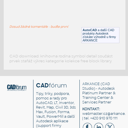
cooling fan
:
Větrák chlazení
Dosud žádné komentáře - buďte první
DWG
Vzduchotechnika
AutoCAD
a další CAD
produkty Autodesk
získáte výhodně u firmy
ARKANCE
CAD download: knihovna rodina symbol detail součást
prvek stafáž výkres kategorie kolekce free block library
CAD
fórum
ARKANCE
(CAD
Studio) - Autodesk
Platinum Partner &
Tipy, triky, podpora,
Training Center &
pomoc a rady pro
Services Partner
AutoCAD, LT, Inventor,
Revit, Map, Civil 3D, 3ds
KONTAKT:
Max, Fusion, Forma,
webmaster.cz@arkance.w
Vault, PowerMill a další
| tel. +420 910 970 111
Autodesk aplikace
(support firmy